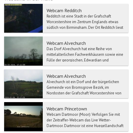
Webcam Redditch
Redditch ist eine Stadt in der Grafschaft
Worcestershire im Zentrum Englands etwas
südlich von Birmingham. Der Ort Redditch liegt
nahe dem Motorway...
Webcam Alvechurch
Das Dorf Alvechurch hat eine Reihe von
mittelalterlichen Fachwerkhäusern sowie eine
Fülle der georgischen, Edwardian und
viktorianischen Gebäuden. ...
Webcam Alvechurch
Alvechurch ist ein Dorf und der bürgerlichen
Gemeinde von Bromsgrove Bezirk, im
Nordosten der Grafschaft Worcestershire von
England. Liegen Der Ort...
Webcam Princetown
Webcam Dartmoor (Moor): Verfolgen Sie mit
der Zeitraffer-Webcam das Live Wetter-
Dartmoor. Dartmoor ist eine Huegellandschaft
auf ein...