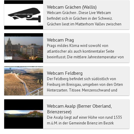
Simmen...
Webcam Grächen (Wallis)
Webcam Grächen . Diese Live Webcam
befindet sich in Grächen in der Schweiz.
Grächen liegt im Matterhorn Valley zwischen
Zermatt und S...
Webcam Prag
Prags mildes Klima wird sowohl von
atlantischer als auch kontinentaler Seite
beeinflusst. Die mittlere Jahrestemperatur von
Prag liegt um die 8 °C,...
Webcam Feldberg
Der Feldberg befindet sich südöstlich von
Freiburg im Breisgau, umgeben von den Orten
Hinterzarten, Titisee, Menzenschwand und
Bernau und Todtnau. ...
Webcam Axalp (Berner Oberland,
Brienzersee)
Die Axalp liegt auf einer Höhe von rund 1535
m.ü.M. in der Gemeinde Brienz im Bezirk
Interlaken und ist mit dem Postauto oder dem