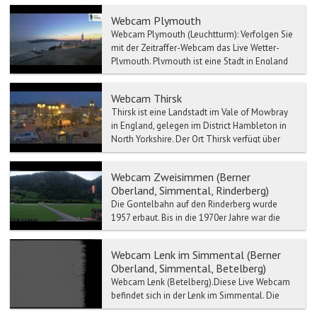
Webcam Plymouth
Webcam Plymouth (Leuchtturm): Verfolgen Sie
mit der Zeitraffer-Webcam das Live Wetter-
Plymouth. Plymouth ist eine Stadt in England
in...
Webcam Thirsk
Thirsk ist eine Landstadt im Vale of Mowbray
in England, gelegen im District Hambleton in
North Yorkshire. Der Ort Thirsk verfügt über
einen mitte...
Webcam Zweisimmen (Berner
Oberland, Simmental, Rinderberg)
Die Gontelbahn auf den Rinderberg wurde
1957 erbaut. Bis in die 1970er Jahre war die
Rinderbergbahn die längste ihrer Art in Europa.
Sie wurde 1987...
Webcam Lenk im Simmental (Berner
Oberland, Simmental, Betelberg)
Webcam Lenk (Betelberg).Diese Live Webcam
befindet sich in der Lenk im Simmental. Die
Lenk ist die höchst gelegene Gemeinde im