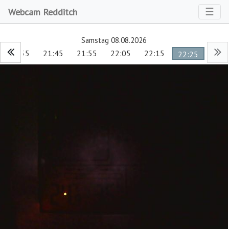
Toggl
☰
Webcam Redditch
Samstag 08.08.2026
21:35
21:45
21:55
22:05
22:15
22:25