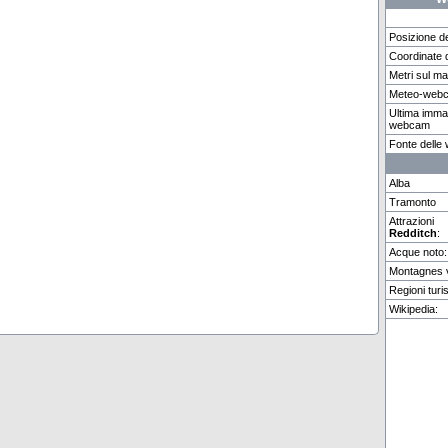
Posizione d
Coordinate 
Metri sul m
Lenk im Simmental
Palma De Mallorca
Feldbe
Meteo-web
Ultima imma
webcam
Weitere 2 Webcams in Redditch vorhanden.
Fonte dell
Alba
Tramonto
Attrazioni
Redditch
:
Acque noto:
Montagnes v
Regioni turis
Wikipedia: