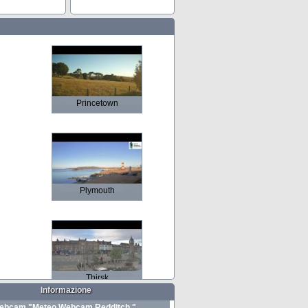
Princetown
Plymouth
Thirsk
Informazione
ebcam "Meteo Webcam Redditch "