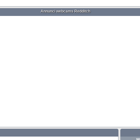
Annunci webcams Redditch
W