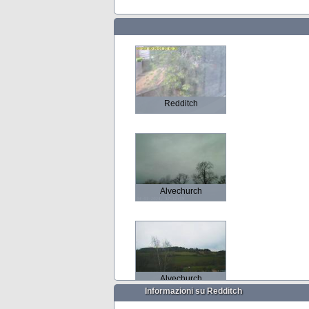
Redditch
Alvechurch
Alvechurch
Informazioni su Redditch