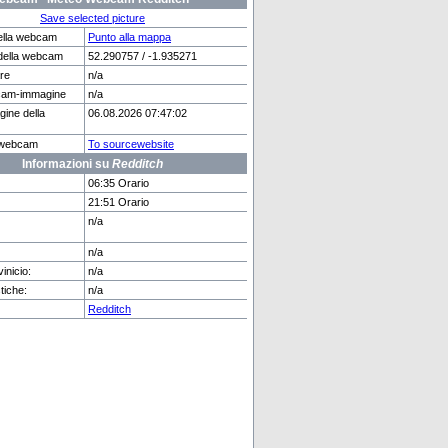
Save selected picture
ella webcam
Punto alla mappa
della webcam
52.290757 / -1.935271
are
n/a
rg
Praha
cam-immagine
n/a
gine della
06.08.2026 07:47:02
e webcam
To sourcewebsite
Informazioni su
Redditch
06:35 Orario
21:51 Orario
n/a
n/a
inicio:
n/a
tiche:
n/a
Redditch