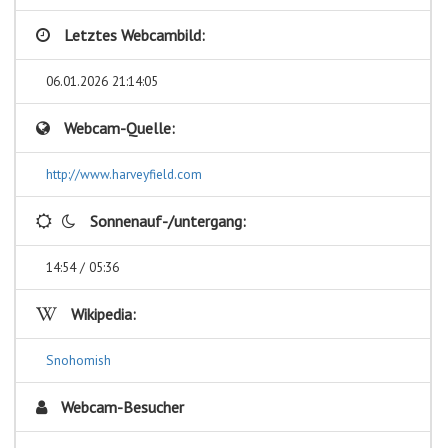
Letztes Webcambild:
06.01.2026 21:14:05
Webcam-Quelle:
http://www.harveyfield.com
Sonnenauf-/untergang:
14:54 / 05:36
Wikipedia:
Snohomish
Webcam-Besucher