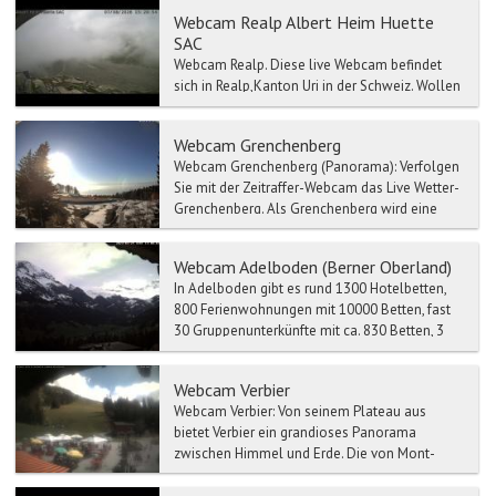
Webcam Realp Albert Heim Huette
SAC
Webcam Realp. Diese live Webcam befindet
sich in Realp,Kanton Uri in der Schweiz. Wollen
Sie wissen wie heute das in Realp ist...
Webcam Grenchenberg
Webcam Grenchenberg (Panorama): Verfolgen
Sie mit der Zeitraffer-Webcam das Live Wetter-
Grenchenberg. Als Grenchenberg wird eine
Hoch...
Webcam Adelboden (Berner Oberland)
In Adelboden gibt es rund 1300 Hotelbetten,
800 Ferienwohnungen mit 10000 Betten, fast
30 Gruppenunterkünfte mit ca. 830 Betten, 3
Campingplätze un...
Webcam Verbier
Webcam Verbier: Von seinem Plateau aus
bietet Verbier ein grandioses Panorama
zwischen Himmel und Erde. Die von Mont-
Blanc und Grand Combin ...