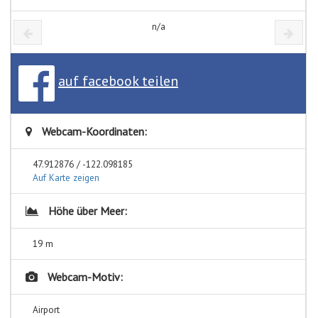
n/a
auf facebook teilen
Webcam-Koordinaten:
47.912876 / -122.098185
Auf Karte zeigen
Höhe über Meer:
19 m
Webcam-Motiv:
Airport