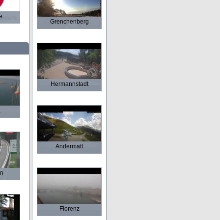
e
Grenchenberg
Hermannstadt
a
Andermatt
n
Florenz