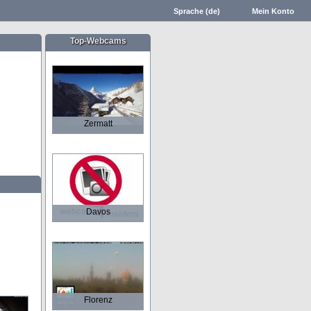
Sprache (de)
Mein Konto
Top-Webcams
Zermatt
Davos
Florenz