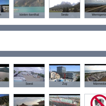
n
Isleten-Isenthal
Sesto
Wernigero
Soest
Zug
Männedor