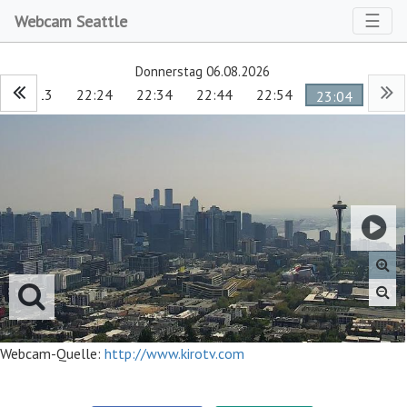
Toggl
☰
Webcam Seattle
Donnerstag 06.08.2026
22:13
22:24
22:34
22:44
22:54
23:04
Webcam-Quelle:
http://www.kirotv.com