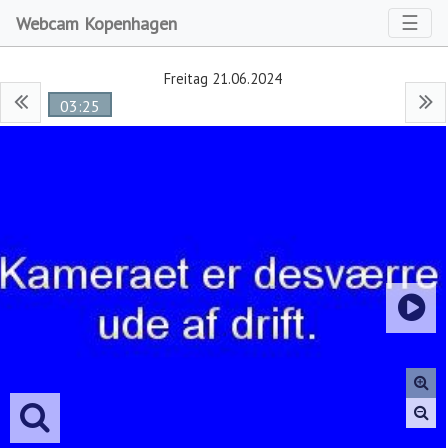
Toggl
☰
Webcam Kopenhagen
Freitag 21.06.2024
03:25