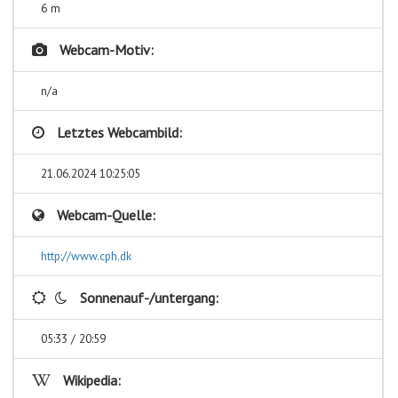
6 m
Webcam-Motiv:
n/a
Letztes Webcambild:
21.06.2024 10:25:05
Webcam-Quelle:
http://www.cph.dk
Sonnenauf-/untergang:
05:33 / 20:59
Wikipedia: