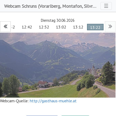
Toggl
☰
Webcam Schruns (Vorarlberg, Montafon, Silvretta Montafon, Silbertal)
Dienstag 30.06.2026
12:32
12:42
12:52
13:02
13:12
13:22
Webcam-Quelle:
http://gasthaus-muehle.at