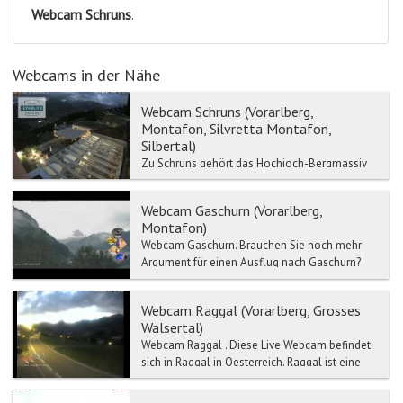
Webcam
Schruns
.
Webcams in der Nähe
Webcam Schruns (Vorarlberg,
Montafon, Silvretta Montafon,
Silbertal)
Zu Schruns gehört das Hochjoch-Bergmassiv
der Verwallgruppe, welches durch Bergbahnen
und Lifte erschlossen ist. Schruns war der
Webcam Gaschurn (Vorarlberg,
Austragungsort von...
Montafon)
Webcam Gaschurn. Brauchen Sie noch mehr
Argument für einen Ausflug nach Gaschurn?
Ein Mausklick und schon sind Sie mit der Live
Webca...
Webcam Raggal (Vorarlberg, Grosses
Walsertal)
Webcam Raggal . Diese Live Webcam befindet
sich in Raggal in Oesterreich. Raggal ist eine
Gemeinde in Österreich in Vorarlberg im Bez...