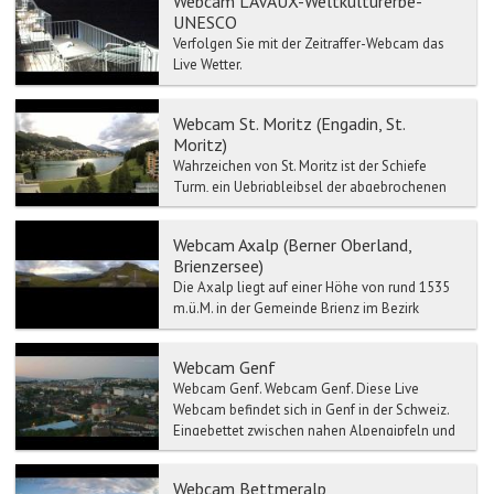
Webcam LAVAUX-Weltkulturerbe-
UNESCO
Verfolgen Sie mit der Zeitraffer-Webcam das
Live Wetter.
Webcam St. Moritz (Engadin, St.
Moritz)
Wahrzeichen von St. Moritz ist der Schiefe
Turm, ein Uebrigbleibsel der abgebrochenen
Mauritiuskirche aus der Zeit um 1500. Im
Engadiner Museum St....
Webcam Axalp (Berner Oberland,
Brienzersee)
Die Axalp liegt auf einer Höhe von rund 1535
m.ü.M. in der Gemeinde Brienz im Bezirk
Interlaken und ist mit dem Postauto oder dem
Auto in 35 Minute...
Webcam Genf
Webcam Genf. Webcam Genf. Diese Live
Webcam befindet sich in Genf in der Schweiz.
Eingebettet zwischen nahen Alpengipfeln und
...
Webcam Bettmeralp