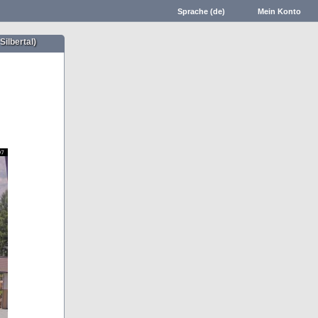
Sprache (de)
Mein Konto
ilbertal)