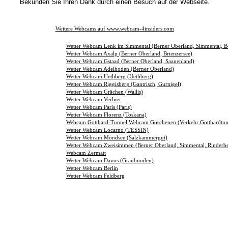
Bekunden Sie Ihren Dank durch einen Besuch auf der Webseite.
Weitere Webcams auf www.webcam-4insiders.com
Wetter Webcam Lenk im Simmental (Berner Oberland, Simmental, Be
Wetter Webcam Axalp (Berner Oberland, Brienzersee)
Wetter Webcam Gstaad (Berner Oberland, Saanenland)
Wetter Webcam Adelboden (Berner Oberland)
Wetter Webcam Uetliberg (Uetliberg)
Wetter Webcam Riggisberg (Gantrisch, Gurnigel)
Wetter Webcam Grächen (Wallis)
Wetter Webcam Verbier
Wetter Webcam Paris (Paris)
Wetter Webcam Florenz (Toskana)
Webcam Gotthard-Tunnel Webcam Göschenen (Verkehr Gotthardtun
Wetter Webcam Locarno (TESSIN)
Wetter Webcam Mondsee (Salzkammergut)
Wetter Webcam Zweisimmen (Berner Oberland, Simmental, Rinderb
Webcam Zermatt
Wetter Webcam Davos (Graubünden)
Wetter Webcam Berlin
Wetter Webcam Feldberg