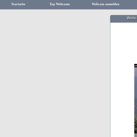
Startseite
Top Webcams
Webcam anmelden
Webca