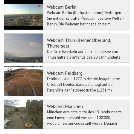
km südl...
Webcam Berlin
Webcam Berlin (Kurfürstendamm): Verfolgen
Sie mit der Zeitraffer-Webcam das Live Wetter-
Berlin. Die Webcam befindet sich beim ...
Webcam Thun (Berner Oberland,
Thunersee)
Der Schiffsverkehr auf dem Thunersee von
Thun hatte bis anfangs des 20. Jahrhunderts
eine wichtige Funktion für den Personen- und
Warentransport Ri...
Webcam Feldberg
Feldberg ist mit 1277 m die höchstgelegene
Ortschaft Deutschlands. Sie liegt auf der
Passhöhe der Feldbergstraße (1231 m)
zwischen dem Wiesental im...
Webcam München
München erreichte Mitte des 19. Jahrhunderts
eine Einwohnerzahl von über 100'000,
wodurch sie zur Großstadt wurde. Danach
stieg die Einwohnerzahl w...