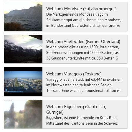
Webcam Mondsee (Salzkammergut)
Die Marktgemeinde Mondsee liegt im
Salzkammergut am gleichnamigen Mondsee,
im Bundesland Oberösterreich an der Grenze
zum Land Salzburg und im Geri...
Webcam Adelboden (Berner Oberland)
In Adelboden gibt es rund 1300 Hotelbetten,
800 Ferienwohnungen mit 10000 Betten, fast
30 Gruppenunterkünfte mit ca. 830 Betten, 3
Campingplätze un...
Webcam Viareggio (Toskana)
Viareggio ist eine Stadt mit 63.447 Einwohnern
im Nordwesten der italienischen Region
Toskana. Eine wichtige Touristenattraktion ist
der Karneval, ...
Webcam Riggisberg (Gantrisch,
Gurnigel)
Riggisberg ist eine Gemeinde im Kreis Bern-
Mittelland des Kantons Bern in der Schweiz.
Riggisberg befindet sich auf 762 Meter ü. M., 15