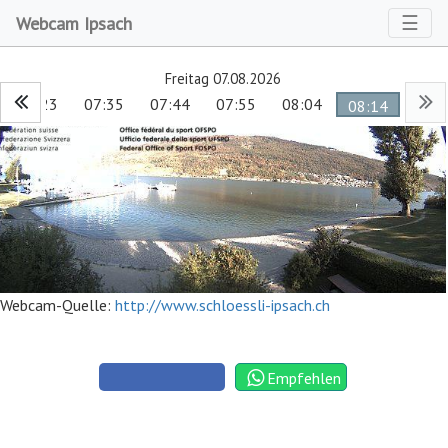
Toggl
☰
Webcam Ipsach
Freitag 07.08.2026
07:23
07:35
07:44
07:55
08:04
08:14
Webcam-Quelle:
http://www.schloessli-ipsach.ch
Empfehlen