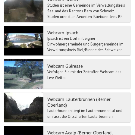
Studen ist eine Gemeinde im Verwaltungskreis
Seeland des Kantons Bern von Schweiz.
Studen grenzt an Aegerten, Büetigen, Jens BE,
Lyss, Schwadernau ...
Webcam Ipsach
Ipsach ist ein Dorf mit eigner
Einwohnergemeinde und Burgergemeinde im
Verwaltungskreis Biel/Bienne des Schweizer
Kantons Bern. Ipsach liegt am rec...
Webcam Gléresse
Verfolgen Sie mit der Zeitraffer-Webcam das
Live Wetter.
Webcam Lauterbrunnen (Berner
Oberland)
Lauterbrunnen liegt im Lauterbrunnental und
umfasst die Ortschaften Lauterbrunnen,
Wengen, Mürren, Gimmelwald, Stechelberg
und Isenfluh. Die Einwoh...
Webcam Axalp (Berner Oberland,