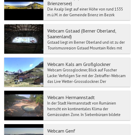
Brienzersee)
Die Axalp liegt auf einer Höhe von rund 1535
m.ü.M. in der Gemeinde Brienz im Bezirk
Interlaken und ist mit dem Postauto oder dem
Auto in 35 Minute...
Webcam Gstaad (Berner Oberland,
Saanenland)
Gstaad liegt im Berner Oberland und ist zu der
Tourismusregion Gstaad Mountain Rides mit
Zweisimmen, Saanen, Schönried etc.
verbunden.
Webcam Kals am Großglockner
Webcam Grossglockner, Blick auf Fuscher
Lacke: Verfolgen Sie mit der Zeitraffer-Webcam
das Live Wetter-Grossglockner. Der
Großglockne...
Webcam Hermannstadt
In der Stadt Hermannstadt von Rumänien
herrscht ein kontinentales Klima der
Gemässigten Zone. In Siebenbürgen bildete
Der Ort Hermannstadt das Ober...
Webcam Genf