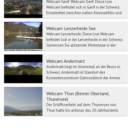
Webcam Genf. Webcam Genf. Diese Live
Webcam befindet sich in Genf in der Schweiz.
Eingebettet zwischen nahen Alpengipfeln und
...
Webcam Lenzerheide See
Webcam Lenzerheide. Diese Live Webcam
befindet sich in der Lenzerheide in der Schweiz.
Geniessen Sie glitzernde Wintertage in der
Fer...
Webcam Andermatt
Andermatt liegt im Urserental an der Reuss in
Schweiz. Andermatt ist Standort des
Kompetenzzentrum Gebirgsdienst der Armee
der Schweizer Armee. Der...
Webcam Thun (Berner Oberland,
Thunersee)
Der Schiffsverkehr auf dem Thunersee von
Thun hatte bis anfangs des 20. Jahrhunderts
eine wichtige Funktion für den Personen- und
Warentransport Ri...