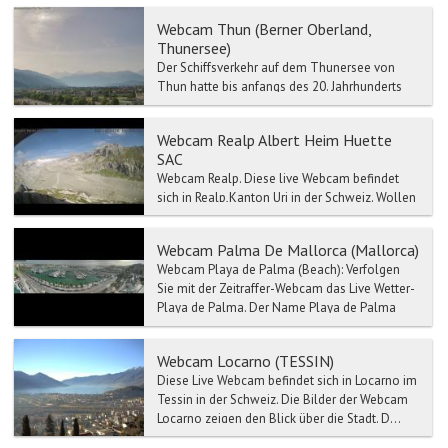
Webcam Thun (Berner Oberland,
Thunersee)
Der Schiffsverkehr auf dem Thunersee von
Thun hatte bis anfangs des 20. Jahrhunderts
eine wichtige Funktion für den Personen- und
Warentransport Ri...
Webcam Realp Albert Heim Huette
SAC
Webcam Realp. Diese live Webcam befindet
sich in Realp,Kanton Uri in der Schweiz. Wollen
Sie wissen wie heute das in Realp ist...
Webcam Palma De Mallorca (Mallorca)
Webcam Playa de Palma (Beach): Verfolgen
Sie mit der Zeitraffer-Webcam das Live Wetter-
Playa de Palma. Der Name Playa de Palma
bezeic...
Webcam Locarno (TESSIN)
Diese Live Webcam befindet sich in Locarno im
Tessin in der Schweiz. Die Bilder der Webcam
Locarno zeigen den Blick über die Stadt. D...