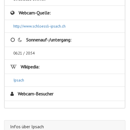
Webcam-Quelle:
http://www.schloessli-ipsach.ch
Sonnenauf-/untergang:
06:21 / 20:54
Wikipedia:
Ipsach
Webcam-Besucher
Infos über Ipsach