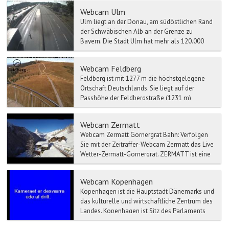
Webcam Ulm
Ulm liegt an der Donau, am südöstlichen Rand
der Schwäbischen Alb an der Grenze zu
Bayern. Die Stadt Ulm hat mehr als 120.000
Einwohner, bildet ei...
Webcam Feldberg
Feldberg ist mit 1277 m die höchstgelegene
Ortschaft Deutschlands. Sie liegt auf der
Passhöhe der Feldbergstraße (1231 m)
zwischen dem Wiesental im...
Webcam Zermatt
Webcam Zermatt Gornergrat Bahn: Verfolgen
Sie mit der Zeitraffer-Webcam Zermatt das Live
Wetter-Zermatt-Gornergrat. ZERMATT ist eine
...
Webcam Kopenhagen
Kopenhagen ist die Hauptstadt Dänemarks und
das kulturelle und wirtschaftliche Zentrum des
Landes. Kopenhagen ist Sitz des Parlaments
und der Regie...