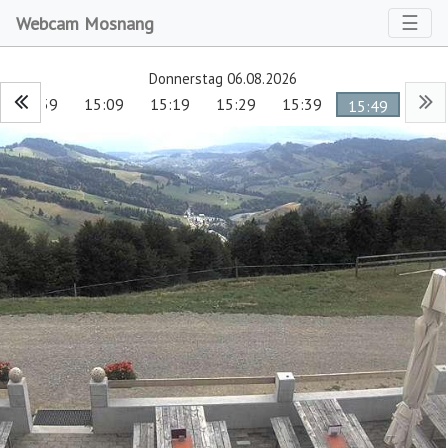
Toggl
☰
Webcam Mosnang
Donnerstag 06.08.2026
14:59
15:09
15:19
15:29
15:39
15:49