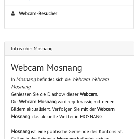
Webcam-Besucher
Infos über Mosnang
Webcam Mosnang
In
Mosnang
befindet sich die
Webcam Webcam
Mosnang
Geniessen Sie die Diashow dieser
Webcam
.
Die
Webcam Mosnang
wird regelmässig mit neuen
Bildern aktualisiert. Verfolgen Sie mit der
Webcam
Mosnang
das aktuelle Wetter in MOSNANG.
Mosnang
ist eine politische Gemeinde des Kantons St.
Gallen in der Schweiz.
Mosnang
befindet sich im