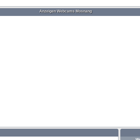
Anzeigen Webcams Mosnang
We