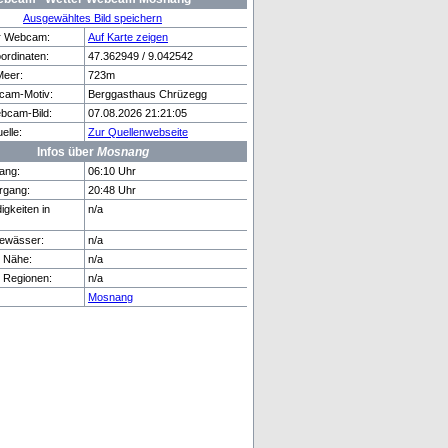
Ausgewähltes Bild speichern
er Webcam:
Auf Karte zeigen
rdinaten:
47.362949 / 9.042542
Meer:
723m
en
Viareggio
cam-Motiv:
Berggasthaus Chrüzegg
bcam-Bild:
07.08.2026 21:21:05
lle:
Zur Quellenwebseite
Infos über
Mosnang
ang:
06:10 Uhr
rgang:
20:48 Uhr
gkeiten in
n/a
ewässer:
n/a
r Nähe:
n/a
e Regionen:
n/a
Mosnang