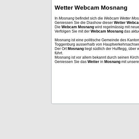
Wetter Webcam Mosnang
In
Mosnang
befindet sich die
Webcam Wetter Mo
Geniessen Sie die Diashow dieser
Wetter Webc
Andermatt
St. Moritz
Die
Webcam Mosnang
wird regelmässig mit neuen
Verfolgen Sie mit der
Webcam Mosnang
das aktu
Mosnang ist eine politische Gemeinde des Kantons
Toggenburg ausserhalb von Hauptverkehrsachse
Der Ort
Mosnang
liegt südlich der Hulftegg, über
führt.
Mosnang ist vor allem bekannt durch seinen Kirch
Geniessen Sie das
Wetter
in
Mosnang
mit unser