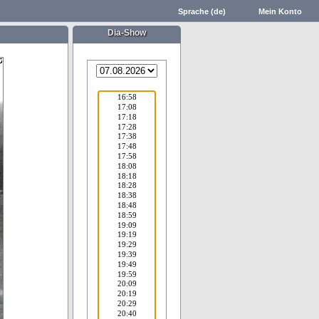
Sprache (de)
Mein Konto
Dia-Show