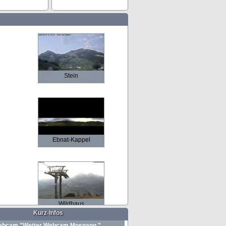
Stein
Ebnat-Kappel
Wildhaus
Kurz-Infos
bcam "Wetter Webcam Mosnang "