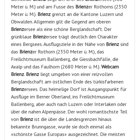
Meter ü. M.) und am Fusse des
Brienz
er Rothorns (2350
Meter ü. M.).
Brienz
grenzt an die Kantone Luzern und
Obwalden. Allgemein gilt die Gegend am oberen
Brienz
ersee als eine schöne Berglandschaft. Der
grünblaue
Brienz
ersee trägt deutlich den Charakter
eines Bergsees. Ausflugsziele in der Nähe von
Brienz
sind
das
Brienz
er Rothorn (2350 Meter ü. M.), das
Freilichtmuseum Ballenberg, die Giessbachfälle, die
Axalp und das Faulhorn (2680 Meter ü. M.).
Webcam
Brienz
.
Brienz
liegt umgeben von einer reizvollen
Berglandschaft am östlichen Ende des türkisfarbenen
Brienz
ersees. Das heimelige Dorf ist Ausgangspunkt für
Ausflüge im Berner Oberland, ins Freilichtmuseum
Ballenberg, aber auch nach Luzern oder Interlaken oder
über die nahen Alpenpässe. Der wohl romantischste Teil
von
Brienz
ist die über die Landesgrenzen hinaus
bekannte Brunngasse, wurde sie doch einmal als
«schönste Gasse Europas» ausgezeichnet. Die meisten