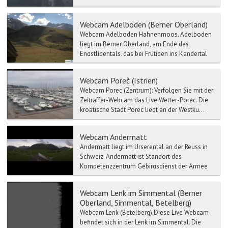
im Berner Oberland in der Schweiz. Muerren...
Webcam Adelboden (Berner Oberland)
Webcam Adelboden Hahnenmoos. Adelboden
liegt im Berner Oberland, am Ende des
Engstligentals, das bei Frutigen ins Kandertal
mündet. Die S...
Webcam Poreč (Istrien)
Webcam Porec (Zentrum): Verfolgen Sie mit der
Zeitraffer-Webcam das Live Wetter-Porec. Die
kroatische Stadt Porec liegt an der Westku...
Webcam Andermatt
Andermatt liegt im Urserental an der Reuss in
Schweiz. Andermatt ist Standort des
Kompetenzzentrum Gebirgsdienst der Armee
der Schweizer Armee. Der...
Webcam Lenk im Simmental (Berner
Oberland, Simmental, Betelberg)
Webcam Lenk (Betelberg).Diese Live Webcam
befindet sich in der Lenk im Simmental. Die