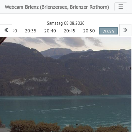
Toggl
☰
Webcam Brienz (Brienzersee, Brienzer Rothorn)
Samstag 08.08.2026
20:30
20:35
20:40
20:45
20:50
20:55