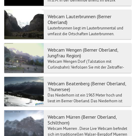
m.ü.M. in der Gemeinde Brienz im Bezirk
Interlaken und ist mit dem Postauto oder dem
Auto in 35 Minute...
Webcam Lauterbrunnen (Berner
Oberland)
Lauterbrunnen liegt im Lauterbrunnental und
umfasst die Ortschaften Lauterbrunnen,
Wengen, Mürren, Gimmelwald, Stechelberg
und Isenfluh. Die Einwoh...
Webcam Wengen (Berner Oberland,
Jungfrau Region)
Webcam Wengen Dorf (Talstation mit
Curlingbahn): Verfolgen Sie mit der Zeitraffer-
Webcam das Live Wetter-Wengen Dorf.
Wengen Dorf - F...
Webcam Beatenberg (Berner Oberland,
Thunersee)
Das Niederhorn ist ein 1963 Meter hoch und
liegt im Berner Oberland. Das Niederhorn ist
der Hausberg von Beatenberg. Es liegt
oberhalb des Thunerse...
Webcam Mürren (Berner Oberland,
Schilthorn)
Webcam Muerren . Diese Live Webcam befindet
sich im traditionellen Walser-Bergdorf Muerren