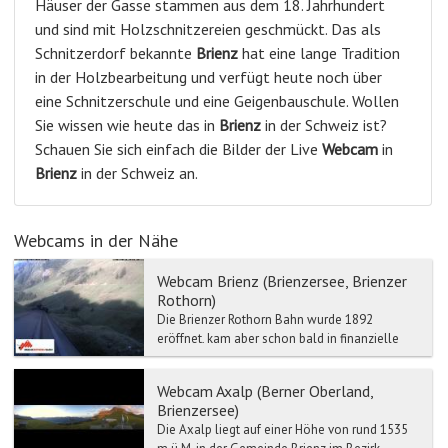
Häuser der Gasse stammen aus dem 18. Jahrhundert
und sind mit Holzschnitzereien geschmückt. Das als
Schnitzerdorf bekannte
Brienz
hat eine lange Tradition
in der Holzbearbeitung und verfügt heute noch über
eine Schnitzerschule und eine Geigenbauschule. Wollen
Sie wissen wie heute das in
Brienz
in der Schweiz ist?
Schauen Sie sich einfach die Bilder der Live
Webcam
in
Brienz
in der Schweiz an.
Webcams in der Nähe
Webcam Brienz (Brienzersee, Brienzer
Rothorn)
Die Brienzer Rothorn Bahn wurde 1892
eröffnet, kam aber schon bald in finanzielle
Schwierigkeiten. Schuld waren unter anderem
die 1893 eröffnete Sc...
Webcam Axalp (Berner Oberland,
Brienzersee)
Die Axalp liegt auf einer Höhe von rund 1535