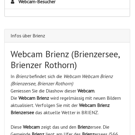
Webcam-Besucher
Infos über Brienz
Webcam Brienz (Brienzersee,
Brienzer Rothorn)
In
Brienz
befindet sich die
Webcam Webcam Brienz
(Brienzersee, Brienzer Rothorn)
Geniessen Sie die Diashow dieser
Webcam
.
Die
Webcam Brienz
wird regelmässig mit neuen Bildern
aktualisiert. Verfolgen Sie mit der
Webcam Brienz
Brienzersee
das aktuelle Wetter in BRIENZ.
Diese
Webcam
zeigt das und den
Brienz
ersee. Die
Gemeinde
Brienz
liegt am Ufer des
Brienz
ersees (566