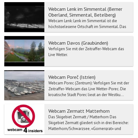
Webcam Lenk im Simmental (Berner
Oberland, Simmental, Betelberg)
Webcam Lenk: Lenk im Simmental ist die
höchstgelegene Ortschaft im Simmental. Das
Gemeindegebiet der Lenk im Simmental
umfasst mehrere Berge...
Webcam Davos (Graubünden)
Verfolgen Sie mit der Zeitraffer-Webcam das
Live Wetter.
Webcam Poreč (Istrien)
Webcam Porec (Zentrum): Verfolgen Sie mit der
Zeitraffer-Webcam das Live Wetter-Porec. Die
kroatische Stadt Porec liegt an der Westku...
Webcam Zermatt Matterhorn
Das Skigebiet Zermatt / Matterhorn Das
Skigebiet Zermatt gliedert sich in drei Bereiche:
Matterhorn/Schwarzsee, «Gornergrat» und
Sunegga Rothorn. ...