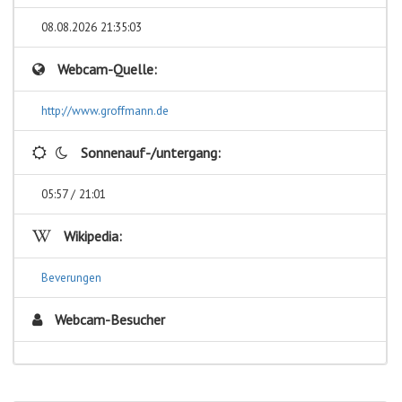
08.08.2026 21:35:03
Webcam-Quelle:
http://www.groffmann.de
Sonnenauf-/untergang:
05:57 / 21:01
Wikipedia:
Beverungen
Webcam-Besucher