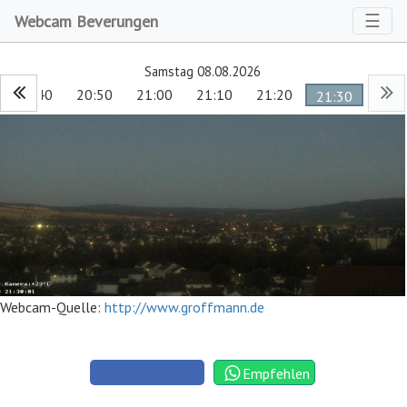
Toggl
☰
Webcam Beverungen
Samstag 08.08.2026
20:40
20:50
21:00
21:10
21:20
21:30
Webcam-Quelle:
http://www.groffmann.de
Empfehlen