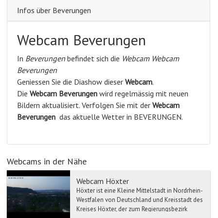
Infos über Beverungen
Webcam Beverungen
In
Beverungen
befindet sich die
Webcam Webcam
Beverungen
Geniessen Sie die Diashow dieser
Webcam
.
Die
Webcam Beverungen
wird regelmässig mit neuen
Bildern aktualisiert. Verfolgen Sie mit der
Webcam
Beverungen
das aktuelle Wetter in BEVERUNGEN.
Webcams in der Nähe
Webcam Höxter
Höxter ist eine Kleine Mittelstadt in Nordrhein-
Westfalen von Deutschland und Kreisstadt des
Kreises Höxter, der zum Regierungsbezirk