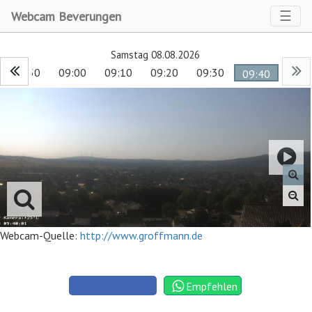
Toggl
☰
Webcam Beverungen
Samstag 08.08.2026
08:50
09:00
09:10
09:20
09:30
09:40
Webcam-Quelle:
http://www.groffmann.de
Empfehlen