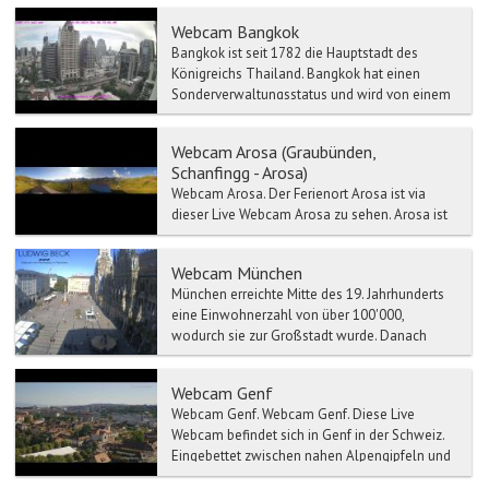
Webcam Bangkok
Bangkok ist seit 1782 die Hauptstadt des
Königreichs Thailand. Bangkok hat einen
Sonderverwaltungsstatus und wird von einem
Gouverneur regiert. Die...
Webcam Arosa (Graubünden,
Schanfingg - Arosa)
Webcam Arosa. Der Ferienort Arosa ist via
dieser Live Webcam Arosa zu sehen. Arosa ist
eine Gemeinde im Kanton Graubünden. Arosa
lieg...
Webcam München
München erreichte Mitte des 19. Jahrhunderts
eine Einwohnerzahl von über 100'000,
wodurch sie zur Großstadt wurde. Danach
stieg die Einwohnerzahl w...
Webcam Genf
Webcam Genf. Webcam Genf. Diese Live
Webcam befindet sich in Genf in der Schweiz.
Eingebettet zwischen nahen Alpengipfeln und
...