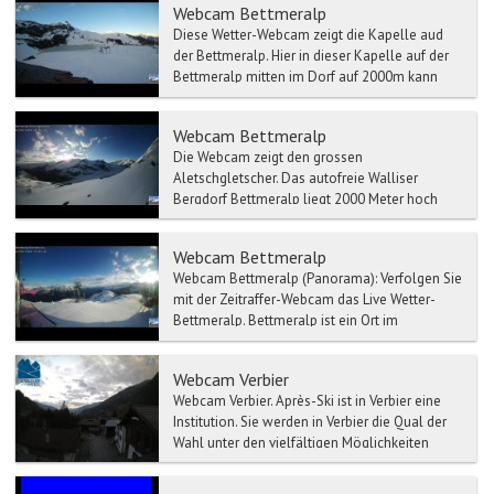
Webcam Bettmeralp
Diese Wetter-Webcam zeigt die Kapelle aud
der Bettmeralp. Hier in dieser Kapelle auf der
Bettmeralp mitten im Dorf auf 2000m kann
auch gehei...
Webcam Bettmeralp
Die Webcam zeigt den grossen
Aletschgletscher. Das autofreie Walliser
Bergdorf Bettmeralp liegt 2000 Meter hoch
inmitten der ursprünglichen ...
Webcam Bettmeralp
Webcam Bettmeralp (Panorama): Verfolgen Sie
mit der Zeitraffer-Webcam das Live Wetter-
Bettmeralp. Bettmeralp ist ein Ort im
Schweizer...
Webcam Verbier
Webcam Verbier. Après-Ski ist in Verbier eine
Institution. Sie werden in Verbier die Qual der
Wahl unter den vielfältigen Möglichkeiten
habe...