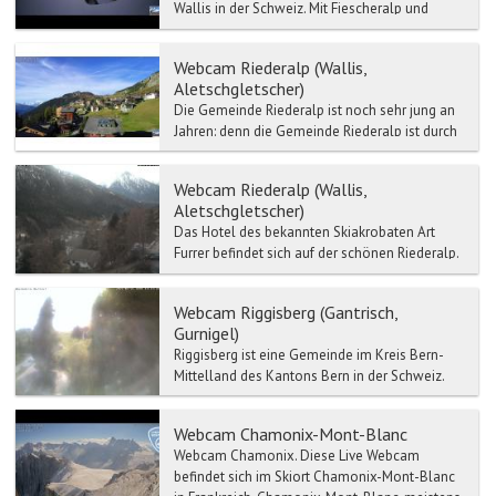
Wallis in der Schweiz. Mit Fiescheralp und
Bettmeralp ist die Riederalp Teil des
Aletschgebiets. Oberhalb d...
Webcam Riederalp (Wallis,
Aletschgletscher)
Die Gemeinde Riederalp ist noch sehr jung an
Jahren: denn die Gemeinde Riederalp ist durch
die Fusion der drei Gemeinden Ried-Mörel,
Greich und Gop...
Webcam Riederalp (Wallis,
Aletschgletscher)
Das Hotel des bekannten Skiakrobaten Art
Furrer befindet sich auf der schönen Riederalp.
Die Riederalp liegt in der bekannten
Aletscharena.
Webcam Riggisberg (Gantrisch,
Gurnigel)
Riggisberg ist eine Gemeinde im Kreis Bern-
Mittelland des Kantons Bern in der Schweiz.
Riggisberg befindet sich auf 762 Meter ü. M., 15
km südl...
Webcam Chamonix-Mont-Blanc
Webcam Chamonix. Diese Live Webcam
befindet sich im Skiort Chamonix-Mont-Blanc