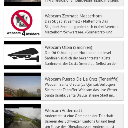
in Frankreich. Chamonix-Mont-Blanc, meistens
kurz Cham...
Webcam Zermatt Matterhorn
Das Skigebiet Zermatt / Matterhorn Das
Skigebiet Zermatt gliedert sich in drei Bereiche:
Matterhorn/Schwarzsee, «Gornergrat» und
Sunegga Rothorn. ...
Webcam Olbia (Sardinien)
Der Ort Olbia liegt im Nordosten der Insel
Sardinien südlich der bekanntesten Küste
Sardiniens, der Costa Smeralda. Selbst an der
Haupteinkaufsstra...
Webcam Puerto De La Cruz (Teneriffa)
Webcam Santa Ursula (La Quinta): Verfolgen
Sie mit der Zeitraffer-Webcam das Live Wetter-
Santa Ursula. Santa Úrsula ist eine Stadt im...
Webcam Andermatt
Andermatt ist eine Gemeinde der Talschaft
Urseren des Schweizer Kantons Uri und liegt
am Fusse des Oberalppasses. Andermatt ist