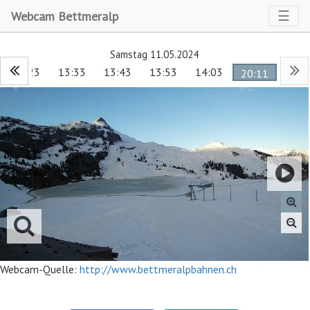
Toggl
☰
Webcam Bettmeralp
Samstag 11.05.2024
13:23
13:33
13:43
13:53
14:03
20:11
Webcam-Quelle:
http://www.bettmeralpbahnen.ch