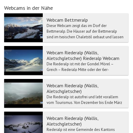
Webcams in der Nähe
Webcam Bettmeralp
Diese Webcam zeigt das im Dorf der
Bettmeralp. Die Häuser auf der Bettmeralp
sind im typischen Chaletstil gebaut und lassen
so das Do...
Webcam Riederalp (Wallis,
Aletschgletscher) Riederalp Webcam
Die Riederalp ist mit der Gondel Mörel –
Greich – Riederalp Mitte oder der 6er-
Gondelbahn Mörel – Ried-Mörel – Riederalp
West erreichbar.
Webcam Riederalp (Wallis,
Aletschgletscher)
Die Riederalp ist autofrei und lebt vorallem
vom Tourismus. Von Dezember bis Ende März
stehen den Wintersportlern rund 104 km Pisten
zur Verfügung ...
Webcam Riederalp (Wallis,
Aletschgletscher)
Riederalp ist eine Gemeinde des Kantons