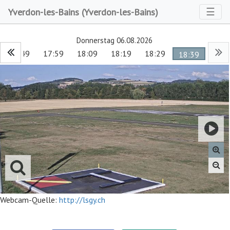
Toggl
☰
Yverdon-les-Bains (Yverdon-les-Bains)
Donnerstag 06.08.2026
17:49
17:59
18:09
18:19
18:29
18:39
Webcam-Quelle:
http://lsgy.ch