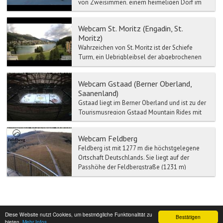
von Zweisimmen, einem heimeligen Dorf im
Berner Oberland. Zweisimmen bildet das Tor
zur weltbek...
Webcam St. Moritz (Engadin, St.
Moritz)
Wahrzeichen von St. Moritz ist der Schiefe
Turm, ein Uebrigbleibsel der abgebrochenen
Mauritiuskirche aus der Zeit um 1500. Im
Engadiner Museum St....
Webcam Gstaad (Berner Oberland,
Saanenland)
Gstaad liegt im Berner Oberland und ist zu der
Tourismusregion Gstaad Mountain Rides mit
Zweisimmen, Saanen, Schönried etc.
verbunden.
Webcam Feldberg
Feldberg ist mit 1277 m die höchstgelegene
Ortschaft Deutschlands. Sie liegt auf der
Passhöhe der Feldbergstraße (1231 m)
zwischen dem Wiesental im...
Diese Website nutzt Cookies, um bestmögliche Funktionalität zu
Bestätigen
bieten.
Mehr Infos