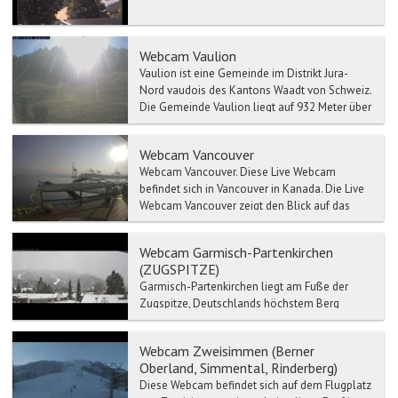
Webcam Vaulion
Vaulion ist eine Gemeinde im Distrikt Jura-
Nord vaudois des Kantons Waadt von Schweiz.
Die Gemeinde Vaulion liegt auf 932 Meter über
Meer, 12 Km we...
Webcam Vancouver
Webcam Vancouver. Diese Live Webcam
befindet sich in Vancouver in Kanada. Die Live
Webcam Vancouver zeigt den Blick auf das
En...
Webcam Garmisch-Partenkirchen
(ZUGSPITZE)
Garmisch-Partenkirchen liegt am Fuße der
Zugspitze, Deutschlands höchstem Berg
(2.962 m) und ist einer der bedeutendsten
heilklimatischen Kurorte d...
Webcam Zweisimmen (Berner
Oberland, Simmental, Rinderberg)
Diese Webcam befindet sich auf dem Flugplatz