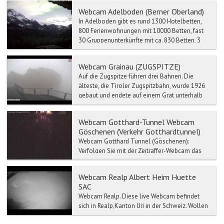
umfasst mehrere Berge...
Webcam Adelboden (Berner Oberland)
In Adelboden gibt es rund 1300 Hotelbetten,
800 Ferienwohnungen mit 10000 Betten, fast
30 Gruppenunterkünfte mit ca. 830 Betten, 3
Campingplätze un...
Webcam Grainau (ZUGSPITZE)
Auf die Zugspitze führen drei Bahnen. Die
älteste, die Tiroler Zugspitzbahn, wurde 1926
gebaut und endete auf einem Grat unterhalb
des Gipfels, bev...
Webcam Gotthard-Tunnel Webcam
Göschenen (Verkehr Gotthardtunnel)
Webcam Gotthard Tunnel (Göschenen):
Verfolgen Sie mit der Zeitraffer-Webcam das
Live Wetter-Gotthard Tunnel. Verkehr- und
Stau-Meldun...
Webcam Realp Albert Heim Huette
SAC
Webcam Realp. Diese live Webcam befindet
sich in Realp,Kanton Uri in der Schweiz. Wollen
Sie wissen wie heute das in Realp ist...