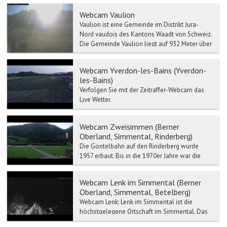
Webcam Vaulion
Vaulion ist eine Gemeinde im Distrikt Jura-
Nord vaudois des Kantons Waadt von Schweiz.
Die Gemeinde Vaulion liegt auf 932 Meter über
Meer, 12 Km we...
Webcam Yverdon-les-Bains (Yverdon-
les-Bains)
Verfolgen Sie mit der Zeitraffer-Webcam das
Live Wetter.
Webcam Zweisimmen (Berner
Oberland, Simmental, Rinderberg)
Die Gontelbahn auf den Rinderberg wurde
1957 erbaut. Bis in die 1970er Jahre war die
Rinderbergbahn die längste ihrer Art in Europa.
Sie wurde 1987...
Webcam Lenk im Simmental (Berner
Oberland, Simmental, Betelberg)
Webcam Lenk: Lenk im Simmental ist die
höchstgelegene Ortschaft im Simmental. Das
Gemeindegebiet der Lenk im Simmental