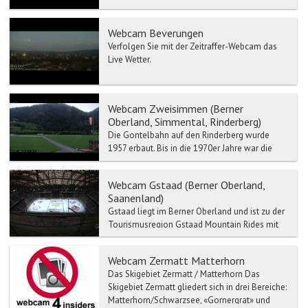
Mittelzentrum in der St...
Webcam Beverungen
Verfolgen Sie mit der Zeitraffer-Webcam das
Live Wetter.
Webcam Zweisimmen (Berner
Oberland, Simmental, Rinderberg)
Die Gontelbahn auf den Rinderberg wurde
1957 erbaut. Bis in die 1970er Jahre war die
Rinderbergbahn die längste ihrer Art in Europa.
Sie wurde 1987...
Webcam Gstaad (Berner Oberland,
Saanenland)
Gstaad liegt im Berner Oberland und ist zu der
Tourismusregion Gstaad Mountain Rides mit
Zweisimmen, Saanen, Schönried etc.
verbunden.
Webcam Zermatt Matterhorn
Das Skigebiet Zermatt / Matterhorn Das
Skigebiet Zermatt gliedert sich in drei Bereiche:
Matterhorn/Schwarzsee, «Gornergrat» und