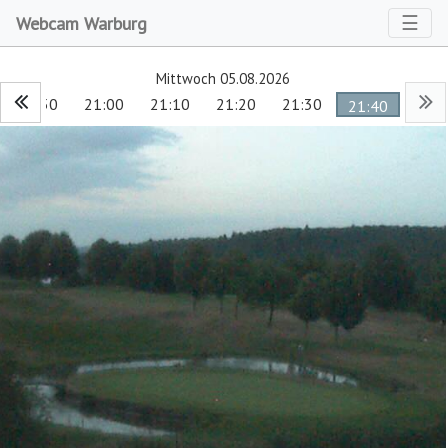
Toggl
☰
Webcam Warburg
Mittwoch 05.08.2026
20:50
21:00
21:10
21:20
21:30
21:40