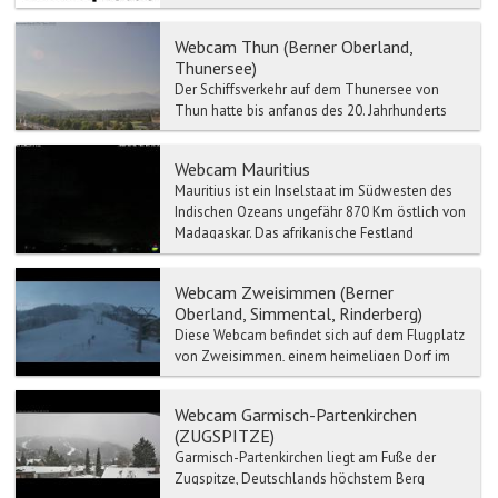
Sunegga Rothorn. ...
Webcam Thun (Berner Oberland,
Thunersee)
Der Schiffsverkehr auf dem Thunersee von
Thun hatte bis anfangs des 20. Jahrhunderts
eine wichtige Funktion für den Personen- und
Warentransport Ri...
Webcam Mauritius
Mauritius ist ein Inselstaat im Südwesten des
Indischen Ozeans ungefähr 870 Km östlich von
Madagaskar. Das afrikanische Festland
befindet sich etwa...
Webcam Zweisimmen (Berner
Oberland, Simmental, Rinderberg)
Diese Webcam befindet sich auf dem Flugplatz
von Zweisimmen, einem heimeligen Dorf im
Berner Oberland. Zweisimmen bildet das Tor
zur weltbek...
Webcam Garmisch-Partenkirchen
(ZUGSPITZE)
Garmisch-Partenkirchen liegt am Fuße der
Zugspitze, Deutschlands höchstem Berg