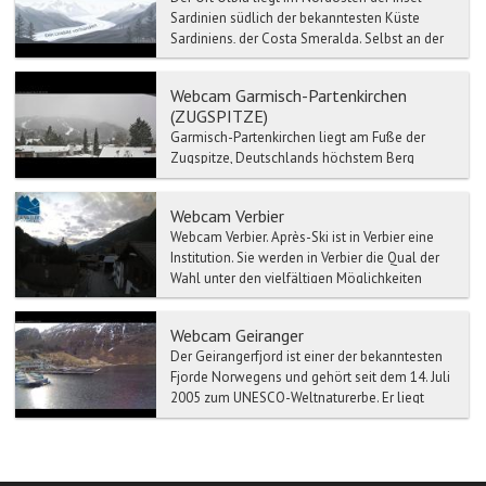
Sardinien südlich der bekanntesten Küste
Sardiniens, der Costa Smeralda. Selbst an der
Haupteinkaufsstra...
Webcam Garmisch-Partenkirchen
(ZUGSPITZE)
Garmisch-Partenkirchen liegt am Fuße der
Zugspitze, Deutschlands höchstem Berg
(2.962 m) und ist einer der bedeutendsten
heilklimatischen Kurorte d...
Webcam Verbier
Webcam Verbier. Après-Ski ist in Verbier eine
Institution. Sie werden in Verbier die Qual der
Wahl unter den vielfältigen Möglichkeiten
habe...
Webcam Geiranger
Der Geirangerfjord ist einer der bekanntesten
Fjorde Norwegens und gehört seit dem 14. Juli
2005 zum UNESCO-Weltnaturerbe. Er liegt
etwa 200 km nor...