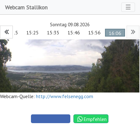
Toggl
☰
Webcam Stallikon
Sonntag 09.08.2026
15:15
15:25
15:35
15:46
15:56
16:06
Webcam-Quelle:
http://www.felsenegg.com
Empfehlen