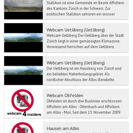
Stallikon ist eine Gemeinde im Bezirk Affoltern
des Kantons Zürich in der Schweiz. Zur
politischen Stallikon gehören ein grosser
Abschnitt des Albi...
Webcam Uetliberg (Uetliberg)
Webcam Uetliberg Der Uetliberg über der Stadt
Zürich liegt in einer gemässigten Klimazone.
Vorwiegend herrschen auf dem Uetliberg
Winde aus...
Webcam Uetliberg (Uetliberg)
Der Uetliberg ist ein Hausberg von Zürich und
ein beliebtes Naherholungsgebiet. Als
nördlicher Abschluss der Albis-Bergkette
erhebt sich der Uetlib...
Webcam Obfelden
Obfelden ist durch drei Buslinien erschlossen:
Affoltern am Albis - Ottenbach und Affoltern
am Albis - Muri. Seit dem 13. November 2009
besitzt Obf...
Hausen am Albis