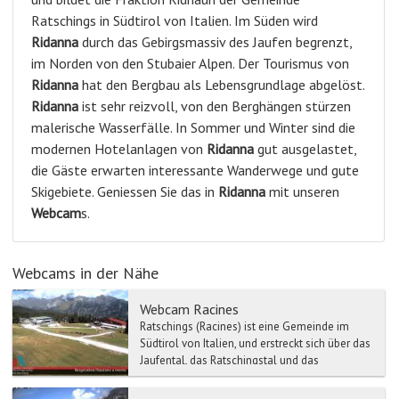
Ratschings in Südtirol von Italien. Im Süden wird
Ridanna
durch das Gebirgsmassiv des Jaufen begrenzt,
im Norden von den Stubaier Alpen. Der Tourismus von
Ridanna
hat den Bergbau als Lebensgrundlage abgelöst.
Ridanna
ist sehr reizvoll, von den Berghängen stürzen
malerische Wasserfälle. In Sommer und Winter sind die
modernen Hotelanlagen von
Ridanna
gut ausgelastet,
die Gäste erwarten interessante Wanderwege und gute
Skigebiete. Geniessen Sie das in
Ridanna
mit unseren
Webcam
s.
Webcams in der Nähe
Webcam Racines
Ratschings (Racines) ist eine Gemeinde im
Südtirol von Italien, und erstreckt sich über das
Jaufental, das Ratschingstal und das
Ridnauntal. Besond...