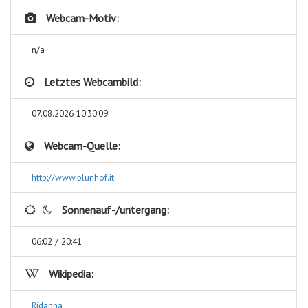
Webcam-Motiv:
n/a
Letztes Webcambild:
07.08.2026 10:30:09
Webcam-Quelle:
http://www.plunhof.it
Sonnenauf-/untergang:
06:02 / 20:41
Wikipedia:
Ridanna