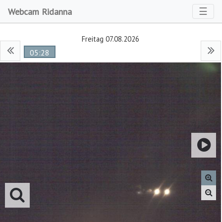
Toggl
☰
Webcam Ridanna
Freitag 07.08.2026
05:28