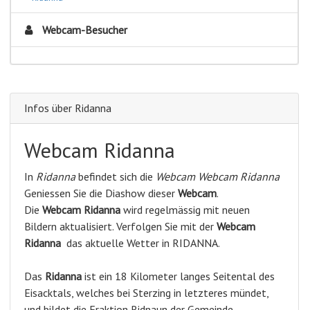
Webcam-Besucher
Infos über Ridanna
Webcam Ridanna
In
Ridanna
befindet sich die
Webcam Webcam Ridanna
Geniessen Sie die Diashow dieser
Webcam
.
Die
Webcam Ridanna
wird regelmässig mit neuen
Bildern aktualisiert. Verfolgen Sie mit der
Webcam
Ridanna
das aktuelle Wetter in RIDANNA.
Das
Ridanna
ist ein 18 Kilometer langes Seitental des
Eisacktals, welches bei Sterzing in letzteres mündet,
und bildet die Fraktion Ridnaun der Gemeinde