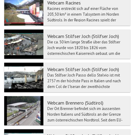
Webcam Racines
Racines erstreckt sich auf einer Fläche von
203,50 km² in einem Talsystem im Norden
Südtirols. In der Region Racines spielt der
Tourismus eine bed...
Webcam Stilfser Joch (Stilfser Joch)
Die ca. 50 km lange Straße über das Stilfser
Joch wurde von 1820 bis 1826 vom
österreichischen Kaiserreich gebaut, um die
Lombardei, die zum Kaiser...
Webcam Stilfser Joch (Stilfser Joch)
Das Stilfser Joch Passo dello Stelvio ist mit
2757 m der höchste Pass in Italien und nach
dem Col de l’Iseran der zweithöchste
asphaltierte Gebirgs...
Webcam Brennero (Südtirol)
Der Ort Brenner befindet sich im äussersten
Norden Italiens und Südtirols an der Grenze
zum österreichischen Nordtirol. Seit dem EU-
Beitritt Österr...