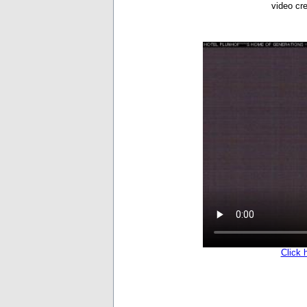
video cr
Click 