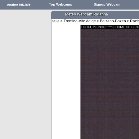
pagina iniziale
Top Webcams
Signup Webcam
Meteo Webcam Ridanna
Italia
> Trentino-Alto Adige > Bolzano-Bozen > Rac