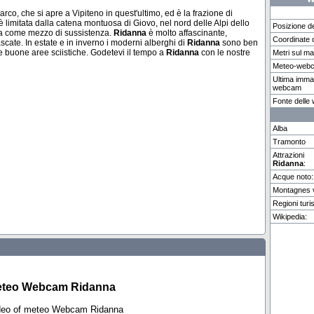
rco, che si apre a Vipiteno in quest'ultimo, ed è la frazione di
è limitata dalla catena montuosa di Giovo, nel nord delle Alpi dello
Posizione d
ia come mezzo di sussistenza.
Ridanna
è molto affascinante,
Coordinate 
cate. In estate e in inverno i moderni alberghi di
Ridanna
sono ben
ti e buone aree sciistiche. Godetevi il tempo a
Ridanna
con le nostre
Metri sul m
Palma De Mallorca
Venezia
Gräch
Meteo-web
Ultima imma
webcam
1 weitere Webcam in Ridanna vorhanden.
Fonte dell
Alba
Tramonto
Attrazioni
Ridanna
:
Acque noto:
Montagnes v
Regioni turis
Wikipedia:
eteo Webcam Ridanna
deo of meteo Webcam Ridanna