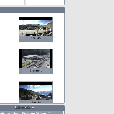
Stelvio
Brennero
Stelvio
Informazione
ebcam "Meteo Webcam Ridanna "