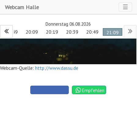
Toggl
☰
Webcam Halle
Donnerstag 06.08.2026
19:49
20:09
20:19
20:39
20:49
21:09
Webcam-Quelle:
http://www.dassu.de
Empfehlen