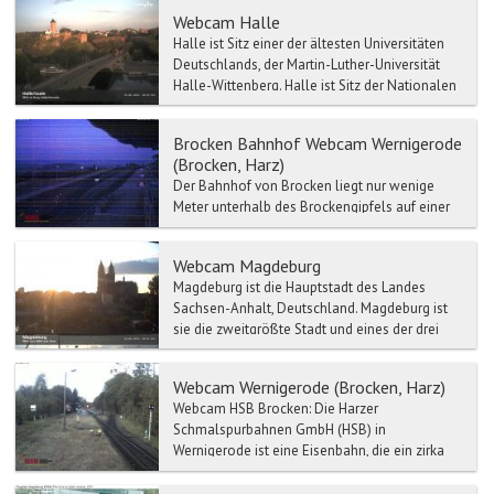
Webcam Halle
Halle ist Sitz einer der ältesten Universitäten
Deutschlands, der Martin-Luther-Universität
Halle-Wittenberg. Halle ist Sitz der Nationalen
Akademi...
Brocken Bahnhof Webcam Wernigerode
(Brocken, Harz)
Der Bahnhof von Brocken liegt nur wenige
Meter unterhalb des Brockengipfels auf einer
Höhe von 1125 Metern. Der Brocken Bahnhof
ist der höchstgeleg...
Webcam Magdeburg
Magdeburg ist die Hauptstadt des Landes
Sachsen-Anhalt, Deutschland. Magdeburg ist
sie die zweitgrößte Stadt und eines der drei
Oberzentren von Sac...
Webcam Wernigerode (Brocken, Harz)
Webcam HSB Brocken: Die Harzer
Schmalspurbahnen GmbH (HSB) in
Wernigerode ist eine Eisenbahn, die ein zirka
140 km langes Netz von mehrheitl...