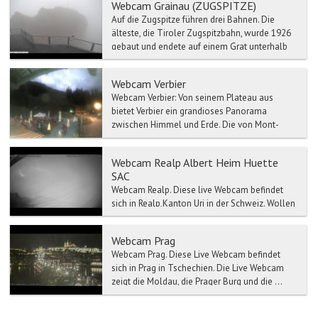
Webcam Grainau (ZUGSPITZE)
Auf die Zugspitze führen drei Bahnen. Die
älteste, die Tiroler Zugspitzbahn, wurde 1926
gebaut und endete auf einem Grat unterhalb
des Gipfels, bev...
Webcam Verbier
Webcam Verbier: Von seinem Plateau aus
bietet Verbier ein grandioses Panorama
zwischen Himmel und Erde. Die von Mont-
Blanc und Grand Combin ...
Webcam Realp Albert Heim Huette
SAC
Webcam Realp. Diese live Webcam befindet
sich in Realp,Kanton Uri in der Schweiz. Wollen
Sie wissen wie heute das in Realp ist...
Webcam Prag
Webcam Prag. Diese Live Webcam befindet
sich in Prag in Tschechien. Die Live Webcam
zeigt die Moldau, die Prager Burg und die ...