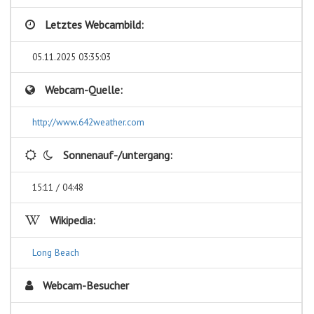
Letztes Webcambild:
05.11.2025 03:35:03
Webcam-Quelle:
http://www.642weather.com
Sonnenauf-/untergang:
15:11 / 04:48
Wikipedia:
Long Beach
Webcam-Besucher