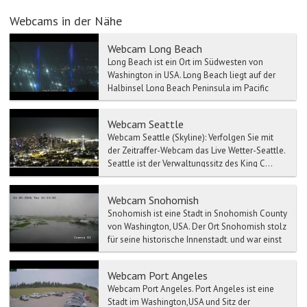
Webcams in der Nähe
Webcam Long Beach
Long Beach ist ein Ort im Südwesten von
Washington in USA. Long Beach liegt auf der
Halbinsel Long Beach Peninsula im Pacific
County. Darüber hina...
Webcam Seattle
Webcam Seattle (Skyline): Verfolgen Sie mit
der Zeitraffer-Webcam das Live Wetter-Seattle.
Seattle ist der Verwaltungssitz des King C...
Webcam Snohomish
Snohomish ist eine Stadt in Snohomish County
von Washington, USA. Der Ort Snohomish stolz
für seine historische Innenstadt, und war einst
für seine...
Webcam Port Angeles
Webcam Port Angeles. Port Angeles ist eine
Stadt im Washington,USA und Sitz der