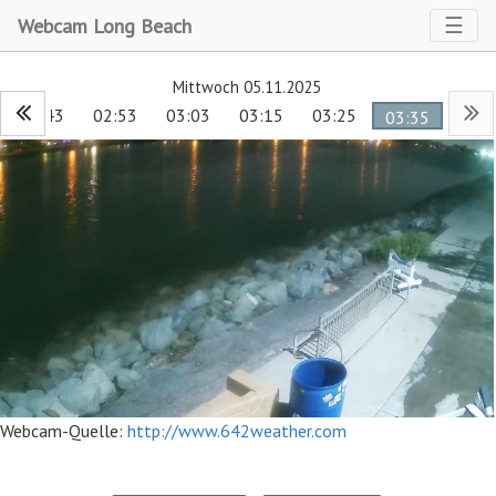
Toggl
☰
Webcam Long Beach
Mittwoch 05.11.2025
02:43
02:53
03:03
03:15
03:25
03:35
Webcam-Quelle:
http://www.642weather.com