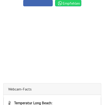
Empfehlen
Webcam-Facts
Temperatur Long Beach: