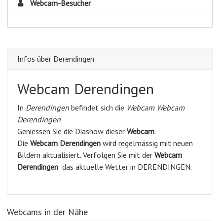
Webcam-Besucher
Infos über Derendingen
Webcam Derendingen
In
Derendingen
befindet sich die
Webcam Webcam
Derendingen
Geniessen Sie die Diashow dieser
Webcam
.
Die
Webcam Derendingen
wird regelmässig mit neuen
Bildern aktualisiert. Verfolgen Sie mit der
Webcam
Derendingen
das aktuelle Wetter in DERENDINGEN.
Webcams in der Nähe