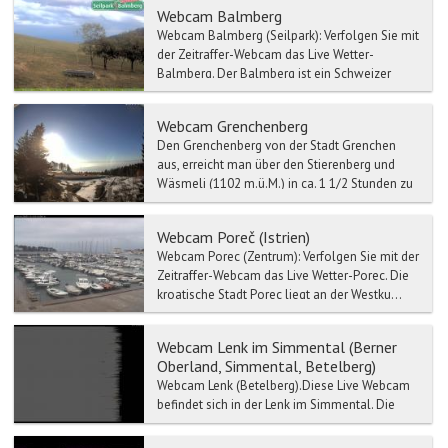
Webcam Balmberg
Webcam Balmberg (Seilpark): Verfolgen Sie mit
der Zeitraffer-Webcam das Live Wetter-
Balmberg. Der Balmberg ist ein Schweizer
Pass in ...
Webcam Grenchenberg
Den Grenchenberg von der Stadt Grenchen
aus, erreicht man über den Stierenberg und
Wäsmeli (1102 m.ü.M.) in ca. 1 1/2 Stunden zu
Fuss den Unteren G...
Webcam Poreč (Istrien)
Webcam Porec (Zentrum): Verfolgen Sie mit der
Zeitraffer-Webcam das Live Wetter-Porec. Die
kroatische Stadt Porec liegt an der Westku...
Webcam Lenk im Simmental (Berner
Oberland, Simmental, Betelberg)
Webcam Lenk (Betelberg).Diese Live Webcam
befindet sich in der Lenk im Simmental. Die
Lenk ist die höchst gelegene Gemeinde im
Simmen...