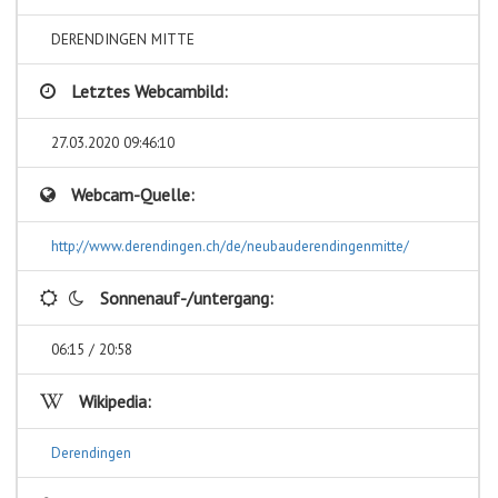
DERENDINGEN MITTE
Letztes Webcambild:
27.03.2020 09:46:10
Webcam-Quelle:
http://www.derendingen.ch/de/neubauderendingenmitte/
Sonnenauf-/untergang:
06:15 / 20:58
Wikipedia:
Derendingen