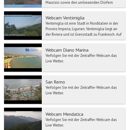
Maurizio sowie den umliegenden Dörfern
Artallo, Borgo Sant'Agata,...
Webcam Ventimiglia
Ventimiglia ist eine Stadt in Norditalien in der
Provinz Imperia, Ligurien. Ventimiglia liegt an
der Riviera und ist Grenzstadt zu Frankreich. Auf
...
Webcam Diano Marina
Verfolgen Sie mit der Zeitraffer-Webcam das
Live Wetter.
San Remo
Verfolgen Sie mit der Zeitraffer-Webcam das
Live Wetter.
Webcam Mendatica
Verfolgen Sie mit der Zeitraffer-Webcam das
Live Wetter.