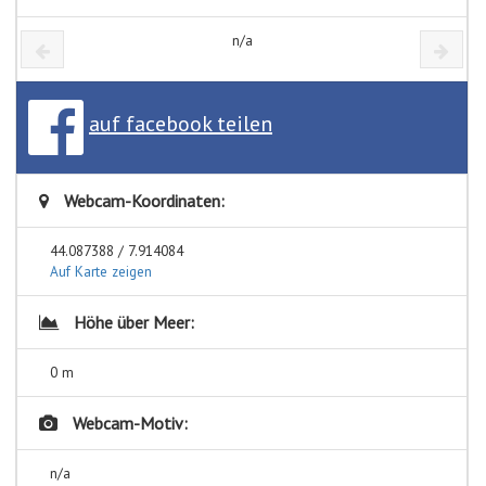
n/a
auf facebook teilen
Webcam-Koordinaten:
44.087388 / 7.914084
Auf Karte zeigen
Höhe über Meer:
0 m
Webcam-Motiv:
n/a