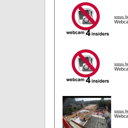
temps 
Webca
temps 
Webca
temps 
Webca