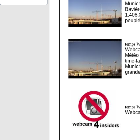
Munich 
Bavièr
1.408.0
peupl
temps 
Webca
Météo
time-l
Munich 
grande 
temps 
Webca