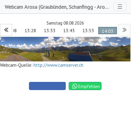
Toggl
☰
Webcam Arosa (Graubünden, Schanfingg - Arosa)
Samstag 08.08.2026
13:08
13:28
13:33
13:43
13:53
14:03
Webcam-Quelle:
http://www.camserver.ch
Empfehlen