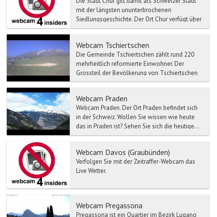
Die Stadt Chur gilt damit als Schweizer Stadt
mit der längsten ununterbrochenen
Siedlungsgeschichte. Der Ort Chur verfügt über
eine bemerkenswerte ...
Webcam Tschiertschen
Die Gemeinde Tschiertschen zählt rund 220
mehrheitlich reformierte Einwohner. Der
Grossteil der Bevölkerung von Tschiertschen
lebt direkt oder indi...
Webcam Praden
Webcam Praden. Der Ort Praden befindet sich
in der Schweiz. Wollen Sie wissen wie heute
das in Praden ist? Sehen Sie sich die heutige...
Webcam Davos (Graubünden)
Verfolgen Sie mit der Zeitraffer-Webcam das
Live Wetter.
Webcam Pregassona
Pregassona ist ein Quartier im Bezirk Lugano