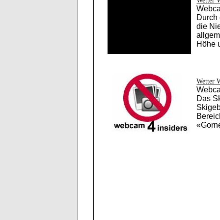
Wetter 
Webca
Durch 
die Ni
allgem
Höhe u
Wetter 
Webca
Das Sk
Skigebi
Bereic
«Gorne