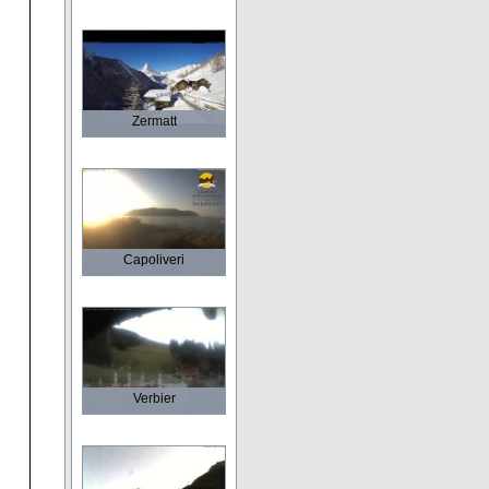
Zermatt
Capoliveri
Verbier