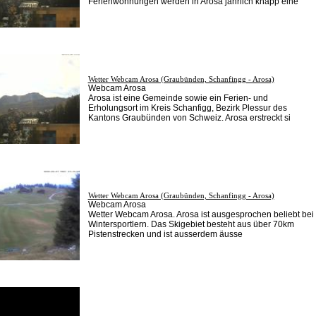
Ferienwohnungen werden in Arosa jährlich knapp eine
Wetter Webcam Arosa (Graubünden, Schanfingg - Arosa)
Webcam Arosa
Arosa ist eine Gemeinde sowie ein Ferien- und
Erholungsort im Kreis Schanfigg, Bezirk Plessur des
Kantons Graubünden von Schweiz. Arosa erstreckt si
Wetter Webcam Arosa (Graubünden, Schanfingg - Arosa)
Webcam Arosa
Wetter Webcam Arosa. Arosa ist ausgesprochen beliebt bei
Wintersportlern. Das Skigebiet besteht aus über 70km
Pistenstrecken und ist ausserdem äusse