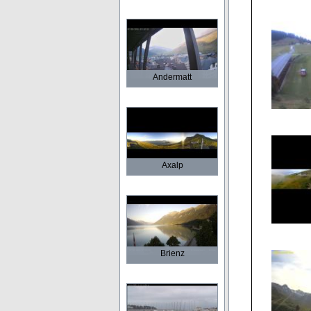
Andermatt
Axalp
Brienz