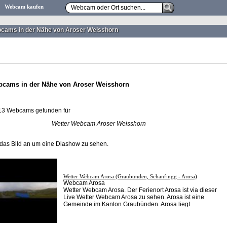
Webcam kaufen
cams in der Nähe von Aroser Weisshorn
bcams in der Nähe von Aroser Weisshorn
13 Webcams gefunden für
Wetter Webcam Aroser Weisshorn
 das Bild an um eine Diashow zu sehen.
Wetter Webcam Arosa (Graubünden, Schanfingg - Arosa)
Webcam Arosa
Wetter Webcam Arosa. Der Ferienort Arosa ist via dieser
Live Wetter Webcam Arosa zu sehen. Arosa ist eine
Gemeinde im Kanton Graubünden. Arosa liegt