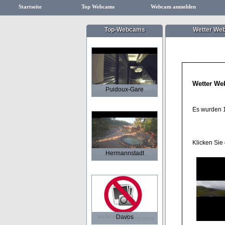
Startseite
Top Webcams
Webcam anmelden
Top-Webcams
Wetter Web
Wetter We
Puidoux-Gare
Es wurden 
Klicken Sie
Hermannstadt
Davos