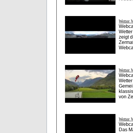
Wetter 
Webca
Wetter
zeigt 
Zermat
Webcam
Wetter 
Webca
Wetter
Gemein
klassi
von Zer
Wetter 
Webca
Das Ma