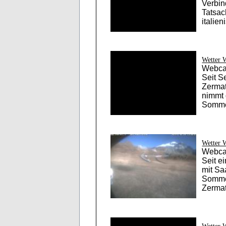
Verbin
Tatsac
italie
Wetter 
Webca
Seit S
Zermat
nimmt 
Somme
Wetter 
Webca
Seit e
mit Sa
Sommer
Zermat