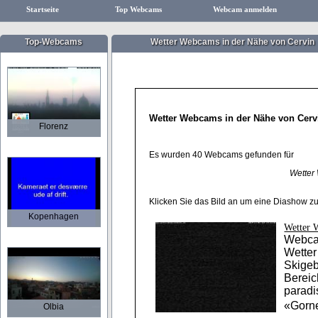
Startseite
Top Webcams
Webcam anmelden
Top-Webcams
Wetter Webcams in der Nähe von Cervin
Wetter Webcams in der Nähe von Cerv
Florenz
Es wurden 40 Webcams gefunden für
Wetter
Klicken Sie das Bild an um eine Diashow z
Kopenhagen
Wetter 
Webca
Wetter
Skigebi
Bereic
paradi
«Gorn
Olbia