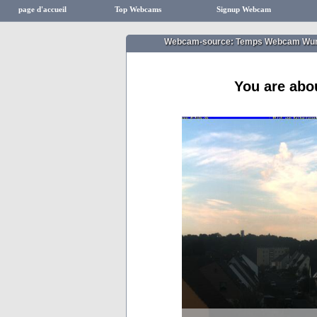
page d'accueil
Top Webcams
Signup Webcam
Webcam-source: Temps Webcam Wun
You are abo