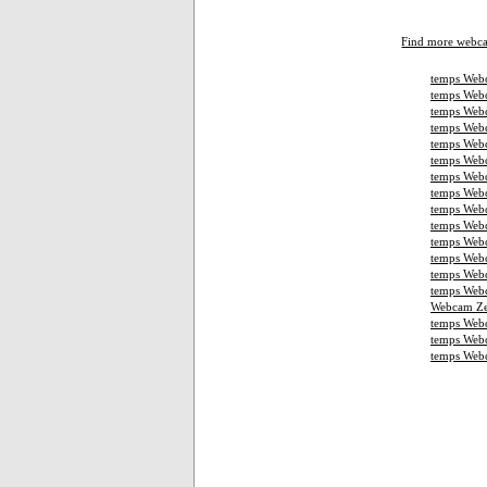
Find more webc
temps Webc
temps Webc
temps Webc
temps Web
temps Webc
temps Webc
temps Webc
temps Web
temps Webc
temps Webc
temps Webc
temps Web
temps Web
temps Webc
Webcam Ze
temps Web
temps Web
temps Web