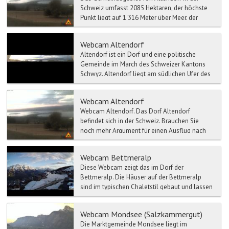
Schweiz umfasst 2085 Hektaren, der höchste
Punkt liegt auf 1'316 Meter über Meer, der
Bahnhof auf 412 Mete...
Webcam Altendorf
Altendorf ist ein Dorf und eine politische
Gemeinde im March des Schweizer Kantons
Schwyz. Altendorf liegt am südlichen Ufer des
Obersees und umfas...
Webcam Altendorf
Webcam Altendorf. Das Dorf Altendorf
befindet sich in der Schweiz. Brauchen Sie
noch mehr Argument für einen Ausflug nach
Altendorf? Ein Mau...
Webcam Bettmeralp
Diese Webcam zeigt das im Dorf der
Bettmeralp. Die Häuser auf der Bettmeralp
sind im typischen Chaletstil gebaut und lassen
so das Do...
Webcam Mondsee (Salzkammergut)
Die Marktgemeinde Mondsee liegt im