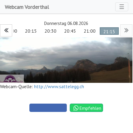
Toggl
☰
Webcam Vorderthal
Donnerstag 06.08.2026
20:00
20:15
20:30
20:45
21:00
21:15
Webcam-Quelle:
http://www.sattelegg.ch
Empfehlen