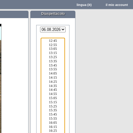
lingua (it)
il mio account
Diaspettacolo