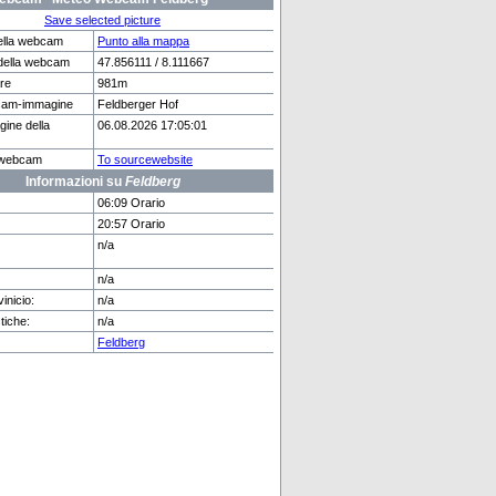
Save selected picture
ella webcam
Punto alla mappa
della webcam
47.856111 / 8.111667
are
981m
rg
Adelboden
cam-immagine
Feldberger Hof
gine della
06.08.2026 17:05:01
e webcam
To sourcewebsite
Informazioni su
Feldberg
06:09 Orario
20:57 Orario
n/a
n/a
inicio:
n/a
tiche:
n/a
Feldberg