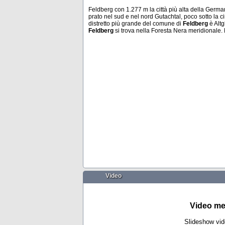
Feldberg con 1.277 m la città più alta della German
prato nel sud e nel nord Gutachtal, poco sotto la 
distretto più grande del comune di
Feldberg
è Altg
Feldberg
si trova nella Foresta Nera meridionale
Zweisimmen
Bangkok
Video
Video me
Slideshow vi