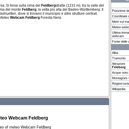
ia. Si trova sulla cima del
Feldberg
straße (1231 m), tra la valle del
cima del monte
Feldberg
, la vetta più alta del Baden-Württemberg. Il
Posizione d
lashuetten, dove si trovano il municipio e altre strutture centrali.
Coordinate 
. Meteo
Webcam
Feldberg
Foresta Nera.
Metri sul m
Chamonix-Mont-B...
Riggisberg
Uetlibe
Meteo-web
Ultima imma
webcam
Weitere 11 Webcams in Feldberg vorhanden.
Fonte dell
Alba
Tramonto
Attrazioni
Feldberg
:
Acque noto:
Montagnes v
Regioni turis
Wikipedia:
teo Webcam Feldberg
deo of meteo Webcam Feldberg