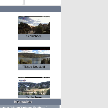
Schluchsee
Titisee-Neustadt
Schluchsee
Informazione
ebcam "Meteo Webcam Feldberg "