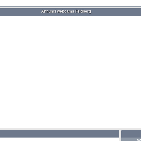
Annunci webcams Feldberg
W