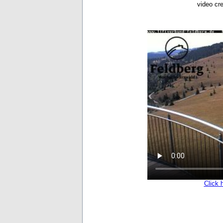
video cr
Click 