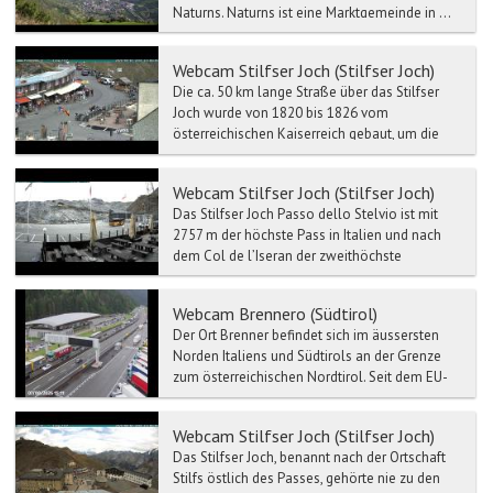
Naturns. Naturns ist eine Marktgemeinde in ...
Webcam Stilfser Joch (Stilfser Joch)
Die ca. 50 km lange Straße über das Stilfser
Joch wurde von 1820 bis 1826 vom
österreichischen Kaiserreich gebaut, um die
Lombardei, die zum Kaiser...
Webcam Stilfser Joch (Stilfser Joch)
Das Stilfser Joch Passo dello Stelvio ist mit
2757 m der höchste Pass in Italien und nach
dem Col de l’Iseran der zweithöchste
asphaltierte Gebirgs...
Webcam Brennero (Südtirol)
Der Ort Brenner befindet sich im äussersten
Norden Italiens und Südtirols an der Grenze
zum österreichischen Nordtirol. Seit dem EU-
Beitritt Österr...
Webcam Stilfser Joch (Stilfser Joch)
Das Stilfser Joch, benannt nach der Ortschaft
Stilfs östlich des Passes, gehörte nie zu den