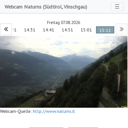
Toggl
☰
Webcam Naturns (Südtirol, Vinschgau)
Freitag 07.08.2026
14:21
14:31
14:41
14:51
15:01
15:11
Webcam-Quelle:
http://www.naturns.it