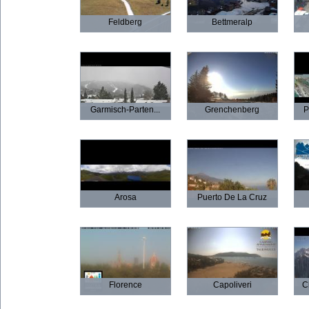
Feldberg
Bettmeralp
Garmisch-Parten...
Grenchenberg
P
Arosa
Puerto De La Cruz
Florence
Capoliveri
C