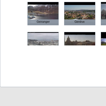
Geiranger
Genève
Poreč
Prague
Olbia
Verona