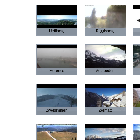
Uetliberg
Riggisberg
Florence
Adelboden
Zweisimmen
Zermatt