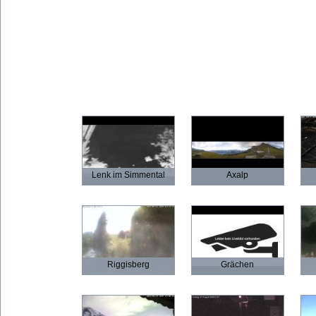
Lenk im Simmental
Axalp
Riggisberg
Grächen