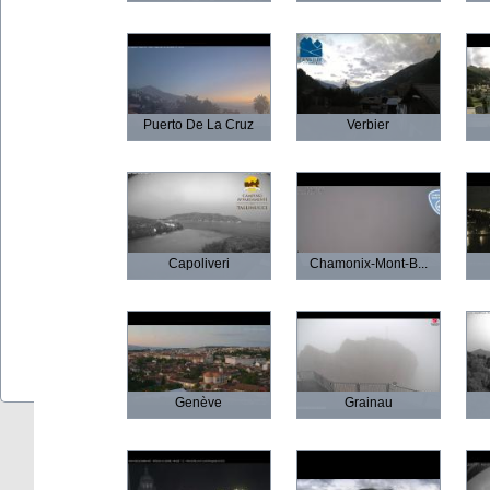
Puerto De La Cruz
Verbier
Capoliveri
Chamonix-Mont-B...
Genève
Grainau