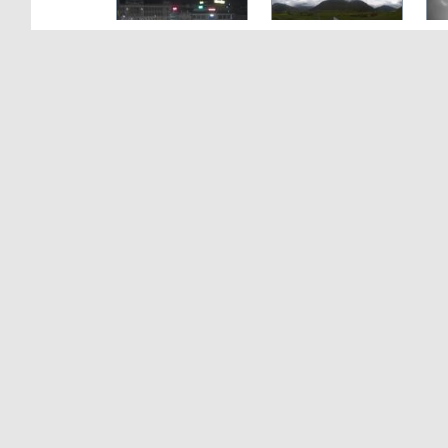
Prague
Andermatt
Verona
Copenhague
Bangkok
Vancouver