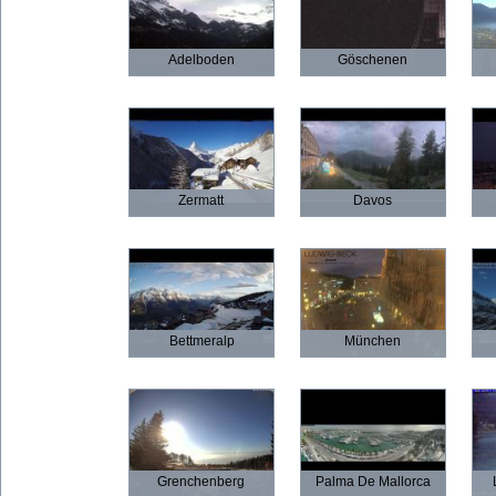
Adelboden
Göschenen
Zermatt
Davos
Bettmeralp
München
Grenchenberg
Palma De Mallorca