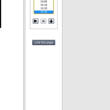
Link this page