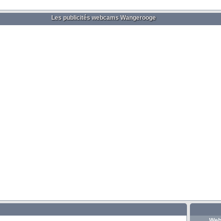
Les publicités webcams Wangerooge
Web