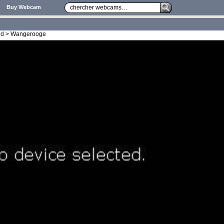
Buy Webcam
nd > Wangerooge