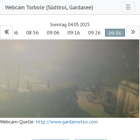
Toggl
☰
Webcam Torbole (Südtirol, Gardasee)
Sonntag 04.05.2025
08:46
08:56
09:06
09:16
09:26
09:36
Webcam-Quelle:
http://www.gardameteo.com