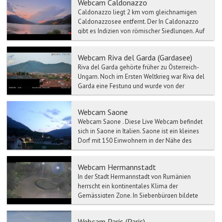
Webcam Caldonazzo
Caldonazzo liegt 2 km vom gleichnamigen
Caldonazzosee entfernt. Der In Caldonazzo
gibt es Indizien von römischer Siedlungen. Auf
dem „Colle di Tenn...
Webcam Riva del Garda (Gardasee)
Riva del Garda gehörte früher zu Österreich-
Ungarn. Noch im Ersten Weltkrieg war Riva del
Garda eine Festung und wurde von der
italienischen Artill...
Webcam Saone
Webcam Saone . Diese Live Webcam befindet
sich in Saone in Italien. Saone ist ein kleines
Dorf mit 150 Einwohnern in der Nähe des
Ada...
Webcam Hermannstadt
In der Stadt Hermannstadt von Rumänien
herrscht ein kontinentales Klima der
Gemässigten Zone. In Siebenbürgen bildete
Der Ort Hermannstadt das Ober...
Webcam Paris (Paris)