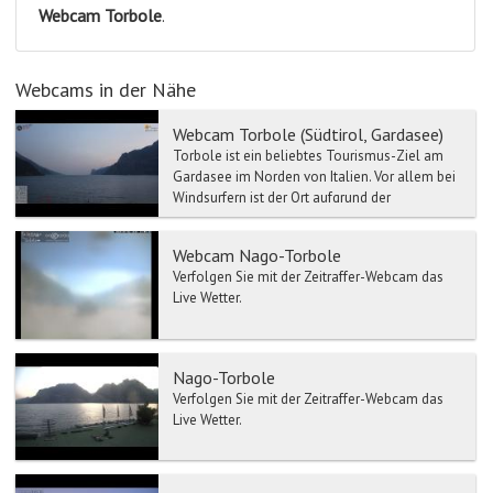
Webcam
Torbole
.
Webcams in der Nähe
Webcam Torbole (Südtirol, Gardasee)
Torbole ist ein beliebtes Tourismus-Ziel am
Gardasee im Norden von Italien. Vor allem bei
Windsurfern ist der Ort aufgrund der
konstanten Winde seh...
Webcam Nago-Torbole
Verfolgen Sie mit der Zeitraffer-Webcam das
Live Wetter.
Nago-Torbole
Verfolgen Sie mit der Zeitraffer-Webcam das
Live Wetter.