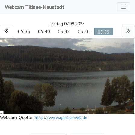
Toggl
☰
Webcam Titisee-Neustadt
Freitag 07.08.2026
05:35
05:40
05:45
05:50
05:55
Webcam-Quelle:
http://www.ganterweb.de