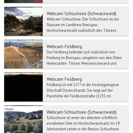
ist ...
Webcam Schluchsee (Schwarzwald)
Webcam Schluchsee. Der Schluchsee ist ein
Stausee im Landkreis Breisgau-
Hochschwarzwald südöstlich des Titisees
(Baden-Württemberg). Der Sc...
Webcam Feldberg
Der Feldberg befindet sich südöstlich von
Freiburg im Breisgau, umgeben von den Orten
Hinterzarten, Titisee, Menzenschwand und
Bernau und Todtnau. ...
Webcam Feldberg
Feldberg ist mit 1277 m die höchstgelegene
Ortschaft Deutschlands. Sie liegt auf der
Passhöhe der Feldbergstraße (1231 m)
zwischen dem Wiesental im...
Webcam Schluchsee (Schwarzwald)
Schluchsee ist einer der ältesten schriftlich
erwähnten Orte im Hochschwarzwald. Im 19.
Jahrhundert setzte in der Region Schluchsee