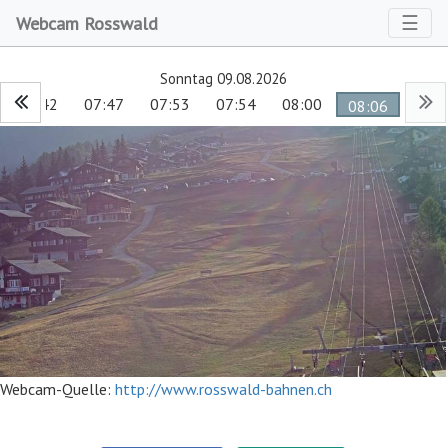
Toggl
☰
Webcam Rosswald
Sonntag 09.08.2026
07:42
07:47
07:53
07:54
08:00
08:06
Webcam-Quelle:
http://www.rosswald-bahnen.ch