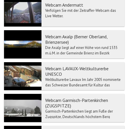
Webcam Andermatt
Verfolgen Sie mit der Zeitraffer-Webcam das
Live Wetter.
Webcam Axalp (Berner Oberland,
Brienzersee)
Die Axalp liegt auf einer Höhe von rund 1535
m.ü.M. in der Gemeinde Brienz im Bezirk
Interlaken und ist mit dem Postauto oder dem
Auto in 35 Minute...
Webcam LAVAUX-Weltkulturerbe
UNESCO
Weltkulturerbe Lavaux Im Jahr 2005 nominierte
das Schweizer Bundesamt für Kultur das
Lavaux als UNESCO-Welterbe. Das
International Council on Monu...
Webcam Garmisch-Partenkirchen
(ZUGSPITZE)
Garmisch-Partenkirchen liegt am Fuße der
Zugspitze, Deutschlands höchstem Berg
(2.962 m) und ist einer der bedeutendsten
heilklimatischen Kurorte d...