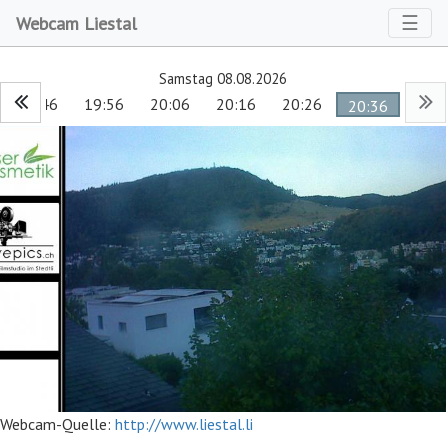
Toggl
☰
Webcam Liestal
Samstag 08.08.2026
19:46
19:56
20:06
20:16
20:26
20:36
Webcam-Quelle:
http://www.liestal.li