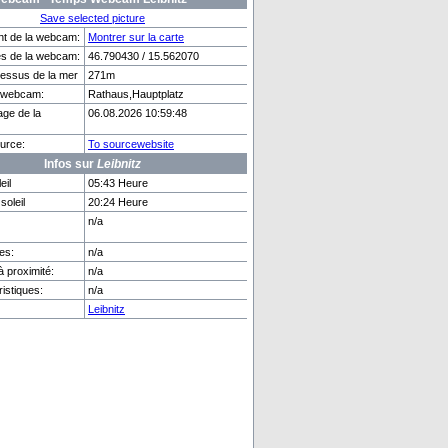
Save selected picture
t de la webcam:
Montrer sur la carte
s de la webcam:
46.790430 / 15.562070
essus de la mer
271m
ve
Geiranger
o webcam:
Rathaus,Hauptplatz
age de la
06.08.2026 10:59:48
urce:
To sourcewebsite
Infos sur
Leibnitz
eil
05:43 Heure
soleil
20:24 Heure
n/a
es:
n/a
 proximité:
n/a
istiques:
n/a
Leibnitz