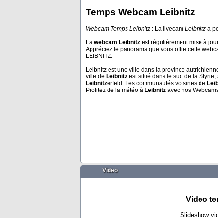
Temps Webcam Leibnitz
Webcam Temps Leibnitz
: La livecam
Leibnitz
a po
Paris
Puerto De La 
La
webcam Leibnitz
est régulièrement mise à jour
Appréciez le panorama que vous offre cette webca
LEIBNITZ.
Leibnitz est une ville dans la province autrichienn
ville de
Leibnitz
est situé dans le sud de la Styrie
Leibnitz
erfeld. Les communautés voisines de
Leib
Profitez de la météo à
Leibnitz
avec nos Webcams
Video
Video t
Slideshow vi