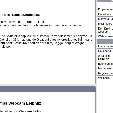
Emplacemen
Coordonnée
ur sujet:
Rathaus,Hauptplatz
.
Mètres au-d
Cruz
Andermatt
Feldberg
Genè
 et vous livre des images actuelles.
Motif méte
m et suivez l’évolution de la météo en direct avec la webcam
Dernière im
webcam:
Weitere 2 Webcams in Leibnitz vorhanden.
e de Styrie et la capitale du district de l'arrondissement éponyme. La
Webcam-so
, à environ 33 km au sud de Graz, entre les rivières Mur et Sulm dans
nitz
sont: Gralla, Kaindorf an der Sulm, Seggauberg et Wagna.
Lever du sol
 Météo.
Coucher du 
Attractions
Leibnitz
:
Eaux connu
Montagnes à
Régions tour
Wikipedia:
emps Webcam Leibnitz
deo of temps Webcam Leibnitz