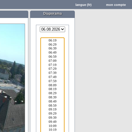
langue (fr)
mon compte
Diaporama