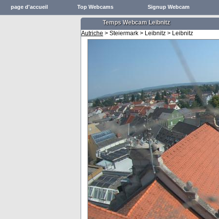
page d'accueil
Top Webcams
Signup Webcam
Temps Webcam Leibnitz
Autriche
> Steiermark > Leibnitz > Leibnitz