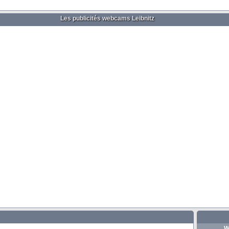
Les publicités webcams Leibnitz
W