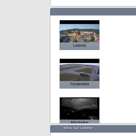
Leibnitz
Fürstenfeld
Mürzhofen
Infos sur Leibnitz