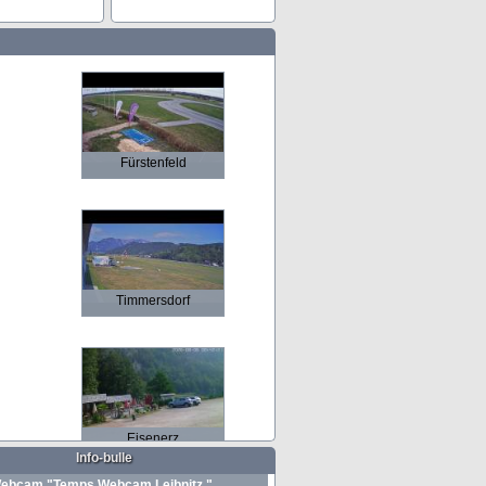
Fürstenfeld
Timmersdorf
Eisenerz
Info-bulle
ebcam "Temps Webcam Leibnitz "