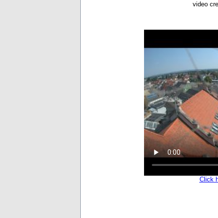
video cr
Click 