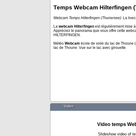
Temps Webcam Hilterfingen 
Webcam Temps Hilterfingen (Thunersee)
: La liv
Grächen
La
webcam Hilterfingen
est régulièrement mise à 
Appréciez le panorama que vous offre cette webca
HILTERFINGEN.
Météo
Webcam
école de voile du lac de Thoune (
lac de Thoune. Vue sur le lac avec girouette.
Video
Video temps Web
Slideshow video of t