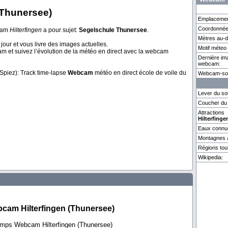
(Thunersee)
Emplacemen
Coordonnée
ecam
Hilterfingen
a pour sujet:
Segelschule Thunersee
.
Mètres au-d
Adelboden
Zermatt
Zerma
jour et vous livre des images actuelles.
Motif méte
m et suivez l’évolution de la météo en direct avec la webcam
Dernière im
webcam:
1 weitere Webcam in Hilterfingen vorhanden.
Spiez): Track time-lapse
Webcam
météo en direct école de voile du
Webcam-so
Lever du sol
Coucher du 
Attractions
Hilterfinge
Eaux connu
Montagnes à
Régions tour
Wikipedia:
cam Hilterfingen (Thunersee)
emps Webcam Hilterfingen (Thunersee)