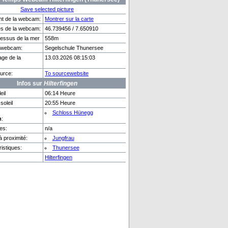
Save selected picture
t de la webcam:
Montrer sur la carte
s de la webcam:
46.739456 / 7.650910
essus de la mer
558m
tt
Puidoux-Gare
o webcam:
Segelschule Thunersee
age de la
13.03.2026 08:15:03
urce:
To sourcewebsite
Infos sur
Hilterfingen
eil
06:14 Heure
soleil
20:55 Heure
Schloss Hünegg
n
:
es:
n/a
 proximité:
Jungfrau
istiques:
Thunersee
Hilterfingen