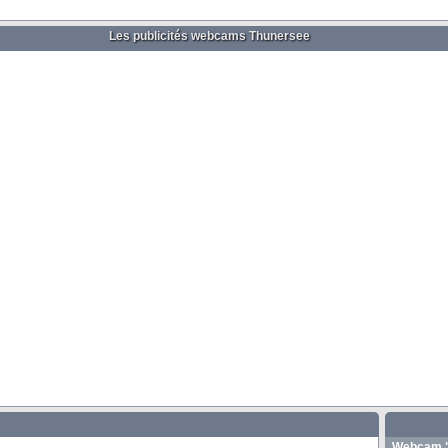
Les publicités webcams Thunersee
Webcam "