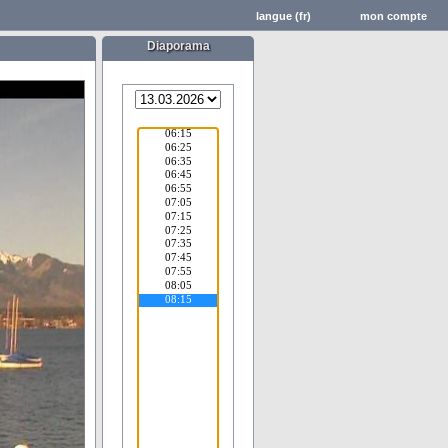
langue (fr)
mon compte
Diaporama