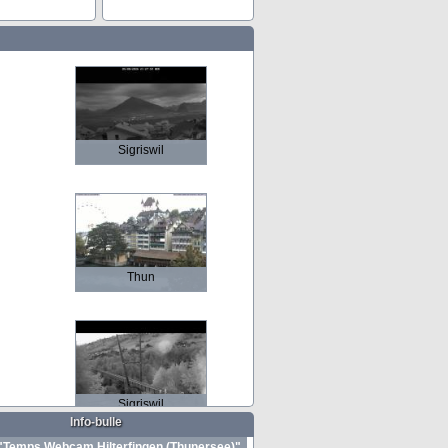
Sigriswil
Thun
Sigriswil
Info-bulle
Temps Webcam Hilterfingen (Thunersee)"