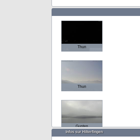
Thun
Thun
Gunten
Infos sur Hilterfingen