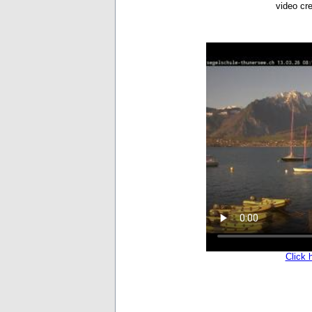
video cr
Click 