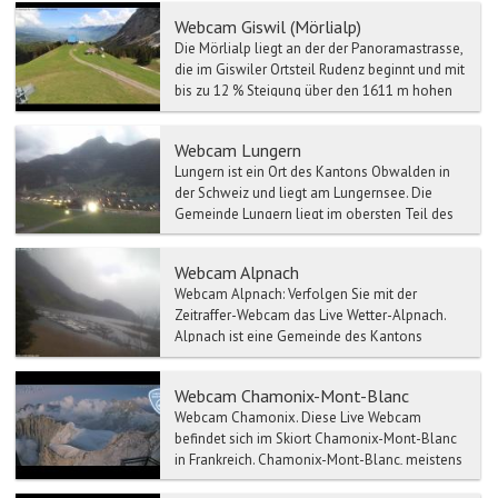
Webcam Giswil (Mörlialp)
Die Mörlialp liegt an der der Panoramastrasse,
die im Giswiler Ortsteil Rudenz beginnt und mit
bis zu 12 % Steigung über den 1611 m hohen
Glaubenbü...
Webcam Lungern
Lungern ist ein Ort des Kantons Obwalden in
der Schweiz und liegt am Lungernsee. Die
Gemeinde Lungern liegt im obersten Teil des
Kantons Obwalden. ...
Webcam Alpnach
Webcam Alpnach: Verfolgen Sie mit der
Zeitraffer-Webcam das Live Wetter-Alpnach.
Alpnach ist eine Gemeinde des Kantons
Obwalden in de...
Webcam Chamonix-Mont-Blanc
Webcam Chamonix. Diese Live Webcam
befindet sich im Skiort Chamonix-Mont-Blanc
in Frankreich. Chamonix-Mont-Blanc, meistens
kurz Cham...