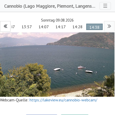
Toggl
☰
Cannobio (Lago Maggiore, Piemont, Langensee)
Sonntag 09.08.2026
13:47
13:57
14:07
14:17
14:28
14:38
Webcam-Quelle:
https://lakeview.eu/cannobio-webcam/