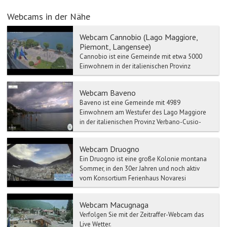
Webcams in der Nähe
Webcam Cannobio (Lago Maggiore,
Piemont, Langensee)
Cannobio ist eine Gemeinde mit etwa 5000
Einwohnern in der italienischen Provinz
Verbano-Cusio-Ossola, im Piemont.
Cannobio/Italien wird oft mit de...
Webcam Baveno
Baveno ist eine Gemeinde mit 4989
Einwohnern am Westufer des Lago Maggiore
in der italienischen Provinz Verbano-Cusio-
Ossola, Region Piemont. Baven...
Webcam Druogno
Ein Druogno ist eine große Kolonie montana
Sommer, in den 30er Jahren und noch aktiv
vom Konsortium Ferienhaus Novaresi
verwaltet eröffnet. In jüng...
Webcam Macugnaga
Verfolgen Sie mit der Zeitraffer-Webcam das
Live Wetter.