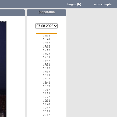
langue (fr)
mon compte
Diaporama