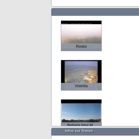
Rimini
Viserba
Bellaria Igea M...
Infos sur Rimini