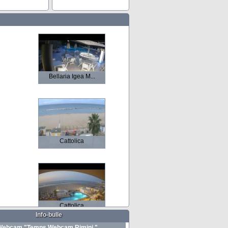
Bellaria Igea M...
Cattolica
Cattolica
Info-bulle
Webcam "Temps Webcam Rimini "