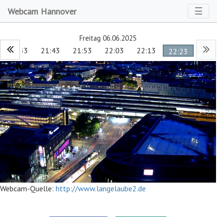
Toggl
☰
Webcam Hannover
Freitag 06.06.2025
21:33
21:43
21:53
22:03
22:13
22:23
Webcam-Quelle:
http://www.langelaube2.de