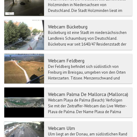
Holzminden in Niedersachsen von
Deutschland. Die Stadt Holzminden liegt im
oberen Weserbergland am No...
Webcam Bückeburg
Bückeburg ist eine Stadt im niedersächsischen
Landkreis Schaumburg von Deutschland.
Bückeburg war seit 1640/47 Residenzstadt der
Grafschaft Schaumb...
Webcam Feldberg
Der Feldberg befindet sich südöstlich von
Freiburg im Breisgau, umgeben von den Orten
Hinterzarten, Titisee, Menzenschwand und
Bernau und Todtnau. ...
Webcam Palma De Mallorca (Mallorca)
Webcam Playa de Palma (Beach): Verfolgen
Sie mit der Zeitraffer-Webcam das Live Wetter-
Playa de Palma. Der Name Playa de Palma
bezeic...
Webcam Ulm
Ulm liegt an der Donau, am südöstlichen Rand