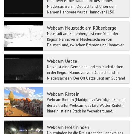
Hannover ist die Hauptstadt des Landes
Niedersachsen in Deutschland. Unter dem
Namen Hanovere wurde Hannover 1150
erstmals urkundlich erwähnt. Heut...
Webcam Neustadt am Rübenberge
Neustadt am Rübenberge ist eine Stadt der
Region Hannover in Niedersachsen von
Deutschland, zwischen Bremen und Hannover
gelegen. Neustadt am Rüben...
Webcam Uetze
Uetze ist eine Gemeinde und ein Marktflecken
in der Region Hannover von Deutschland in
Niedersachsen. Der Ort Uetze liegt am Südrand
der Lüneburger...
Webcam Rinteln
Webcam Rinteln (Marktplatz): Verfolgen Sie mit
der Zeitraffer-Webcam das Live Wetter-Rinteln.
Rinteln ist eine Stadt im Weserbergland...
Webcam Holzminden
Holzminden ist die Kreisstadt des Landkreises